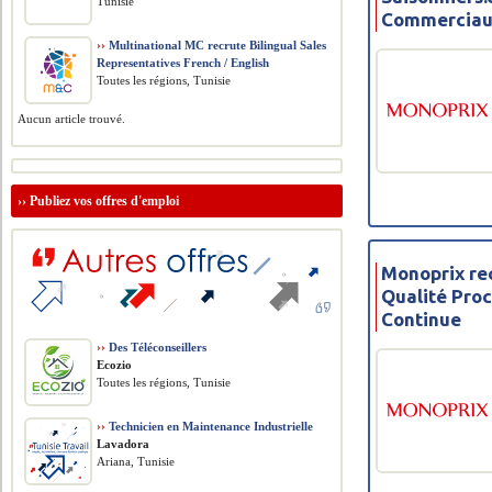
Tunisie
Commerciau
››
Multinational MC recrute Bilingual Sales
Representatives French / English
Toutes les régions, Tunisie
Aucun article trouvé.
››
Publiez vos offres d'emploi
Monoprix re
Qualité Proc
Continue
››
Des Téléconseillers
Ecozio
Toutes les régions, Tunisie
››
Technicien en Maintenance Industrielle
Lavadora
Ariana, Tunisie