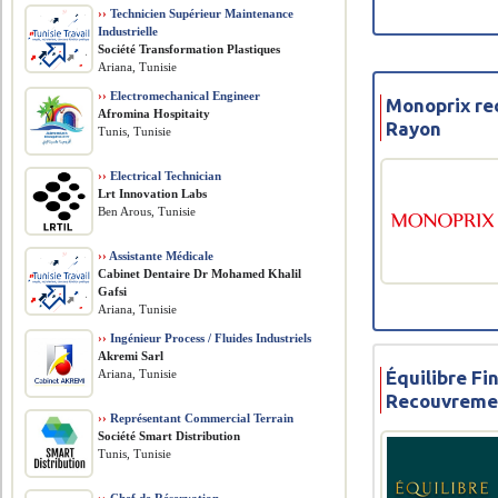
››
Technicien Supérieur Maintenance
Industrielle
Société Transformation Plastiques
Ariana, Tunisie
››
Electromechanical Engineer
Monoprix re
Afromina Hospitaity
Rayon
Tunis, Tunisie
››
Electrical Technician
Lrt Innovation Labs
Ben Arous, Tunisie
››
Assistante Médicale
Cabinet Dentaire Dr Mohamed Khalil
Gafsi
Ariana, Tunisie
››
Ingénieur Process / Fluides Industriels
Akremi Sarl
Équilibre Fi
Ariana, Tunisie
Recouvremen
››
Représentant Commercial Terrain
Société Smart Distribution
Tunis, Tunisie