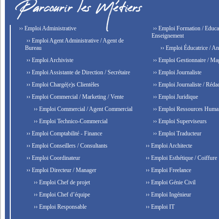
›› Emploi Administrative
›› Emploi Formation / Educat
Enseignement
›› Emploi Agent Administrative / Agent de
Bureau
›› Emploi Éducatrice / An
›› Emploi Archiviste
›› Emploi Gestionnaire / Ma
›› Emploi Assistante de Direction / Secrétaire
›› Emploi Journaliste
›› Emploi Chargé(e)s Clientèles
›› Emploi Journaliste / Rédac
›› Emploi Commercial / Marketing / Vente
›› Emploi Juridique
›› Emploi Commercial / Agent Commercial
›› Emploi Ressources Huma
›› Emploi Technico-Commercial
›› Emploi Superviseurs
›› Emploi Comptabilité - Finance
›› Emploi Traducteur
›› Emploi Conseillers / Consultants
›› Emploi Architecte
›› Emploi Coordinateur
›› Emploi Esthétique / Coiffure
›› Emploi Directeur / Manager
›› Emploi Freelance
›› Emploi Chef de projet
›› Emploi Génie Civil
›› Emploi Chef d’équipe
›› Emploi Ingénieur
›› Emploi Responsable
›› Emploi IT