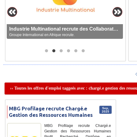
Industrie Multinational recrute des Collaborateurs
Groupe International en Afrique recrute.
›› Toutes les offres d'emploi taggeés avec : chargé.e gestion des res
MBG Profilage recrute Chargé.e
Sep,
2025
Gestion des Ressources Humaines
MBG Profilage recrute Chargé.e
Gestion des Ressources Humaines
Profil Recherché Diplôme en