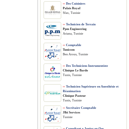
››
Des Cuisiniers
Palais Royal
Sfax, Tunisie
››
Technicien de Terrain
Ppm Engineering
Ariana, Tunisie
››
Comptable
Tunicom
Ben Arous, Tunisie
››
Des Techniciens Instrumentiste
Clinique Le Bardo
Tunis, Tunisie
››
Technicien Supérieure en Anesthésie et
Réanimation
Clinique Pasteur
Tunis, Tunisie
››
Secrétaire Comptable
Jlbi Services
Tunisie
››
Consultant.e Junior en Qse