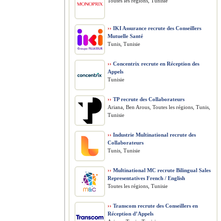
Toutes les régions, Tunisie
››
IKI Assurance recrute des Conseillers
Mutuelle Santé
Tunis, Tunisie
››
Concentrix recrute en Réception des
Appels
Tunisie
››
TP recrute des Collaborateurs
Ariana, Ben Arous, Toutes les régions, Tunis,
Tunisie
››
Industrie Multinational recrute des
Collaborateurs
Tunis, Tunisie
››
Multinational MC recrute Bilingual Sales
Representatives French / English
Toutes les régions, Tunisie
››
Transcom recrute des Conseillers en
Réception d’Appels