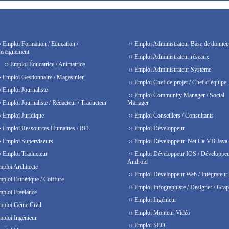
› Emploi Formation / Education /
›› Emploi Administrateur Base de donnée
nseignement
›› Emploi Administrateur réseaux
›› Emploi Éducatrice / Animatrice
›› Emploi Administrateur Système
› Emploi Gestionnaire / Magasinier
›› Emploi Chef de projet / Chef d’équipe
› Emploi Journaliste
›› Emploi Community Manager / Social
› Emploi Journaliste / Rédacteur / Traducteur
Manager
› Emploi Juridique
›› Emploi Conseillers / Consultants
› Emploi Ressources Humaines / RH
›› Emploi Développeur
› Emploi Superviseurs
›› Emploi Développeur .Net C# VB Java
› Emploi Traducteur
›› Emploi Développeur IOS / Développe
Android
mploi Architecte
›› Emploi Développeur Web / Intégrateur
mploi Esthétique / Coiffure
›› Emploi Infographiste / Designer / Grap
mploi Freelance
›› Emploi Ingénieur
mploi Génie Civil
›› Emploi Monteur Vidéo
mploi Ingénieur
›› Emploi SEO