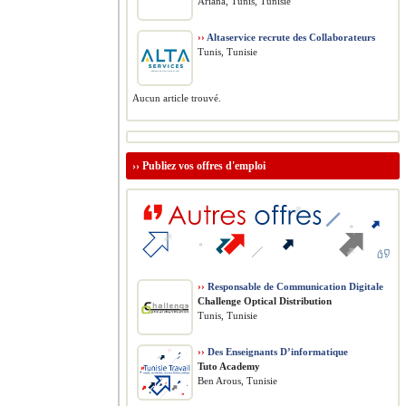
Ariana, Tunis, Tunisie
››
Altaservice recrute des Collaborateurs
Tunis, Tunisie
Aucun article trouvé.
››
Publiez vos offres d'emploi
››
Responsable de Communication Digitale
Challenge Optical Distribution
Tunis, Tunisie
››
Des Enseignants D’informatique
Tuto Academy
Ben Arous, Tunisie