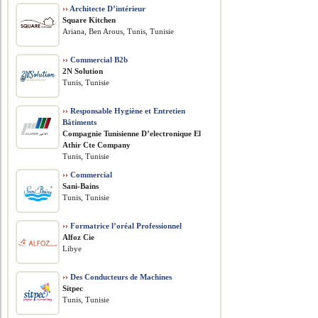
››
Architecte D’intérieur
Square Kitchen
Ariana, Ben Arous, Tunis, Tunisie
››
Commercial B2b
2N Solution
Tunis, Tunisie
››
Responsable Hygiène et Entretien
Bâtiments
Compagnie Tunisienne D’electronique El
Athir Cte Company
Tunis, Tunisie
››
Commercial
Sani-Bains
Tunis, Tunisie
››
Formatrice l’oréal Professionnel
Alfoz Cie
Libye
››
Des Conducteurs de Machines
Sitpec
Tunis, Tunisie