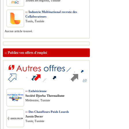
Toutes les régions, Tunisie
››
Industrie Multinational recrute des
Collaborateurs
Tunis, Tunisie
Aucun article trouvé.
››
Publiez vos offres d'emploi
››
Esthéticienne
Société Djerba Thermalisme
Médenine, Tunisie
››
Des Chauffeurs Poids Lourds
Jarzis Decor
Tunis, Tunisie