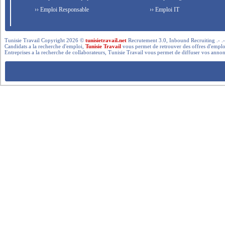
›› Emploi Responsable
›› Emploi IT
Tunisie Travail Copyright 2026 ©
tunisietravail.net
Recrutement 3.0, Inbound Recruiting .- .-.. --- 
Candidats a la recherche d'emploi,
Tunisie Travail
vous permet de retrouver des offres d'emploi 
Entreprises a la recherche de collaborateurs, Tunisie Travail vous permet de diffuser vos annon