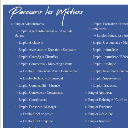
›› Emploi Administrative
›› Emploi Formation / Educat
Enseignement
›› Emploi Agent Administrative / Agent de
Bureau
›› Emploi Éducatrice / An
›› Emploi Archiviste
›› Emploi Gestionnaire / Ma
›› Emploi Assistante de Direction / Secrétaire
›› Emploi Journaliste
›› Emploi Chargé(e)s Clientèles
›› Emploi Journaliste / Rédac
›› Emploi Commercial / Marketing / Vente
›› Emploi Juridique
›› Emploi Commercial / Agent Commercial
›› Emploi Ressources Huma
›› Emploi Technico-Commercial
›› Emploi Superviseurs
›› Emploi Comptabilité - Finance
›› Emploi Traducteur
›› Emploi Conseillers / Consultants
›› Emploi Architecte
›› Emploi Coordinateur
›› Emploi Esthétique / Coiffure
›› Emploi Directeur / Manager
›› Emploi Freelance
›› Emploi Chef de projet
›› Emploi Génie Civil
›› Emploi Chef d’équipe
›› Emploi Ingénieur