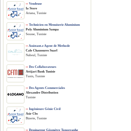
››
Vendeuse
Ia Store
Ariana, Tunisie
››
Technicien en Menuiserie Aluminium
Poly Aluminium Sampa
Sousse, Tunisie
››
Assistant.e Agent de Methode
Cale Chaussures Suarl
Nabeul, Tunisie
››
Des Collaborateurs
Attijari Bank Tunisie
Tunis, Tunisie
››
Des Agents Commerciales
Alexandre Distribution
Tunisie
››
Ingénieure Génie Civil
Asir Cbs
Bizerte, Tunisie
››
Dessinateur Géomètre Topographe