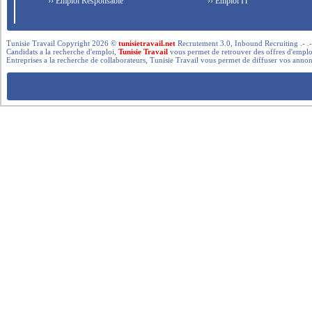
›› Emploi Responsable
›› Emploi IT
Tunisie Travail Copyright 2026 ©
tunisietravail.net
Recrutement 3.0, Inbound Recruiting .- .-.. --- 
Candidats a la recherche d'emploi,
Tunisie Travail
vous permet de retrouver des offres d'emploi 
Entreprises a la recherche de collaborateurs, Tunisie Travail vous permet de diffuser vos annon