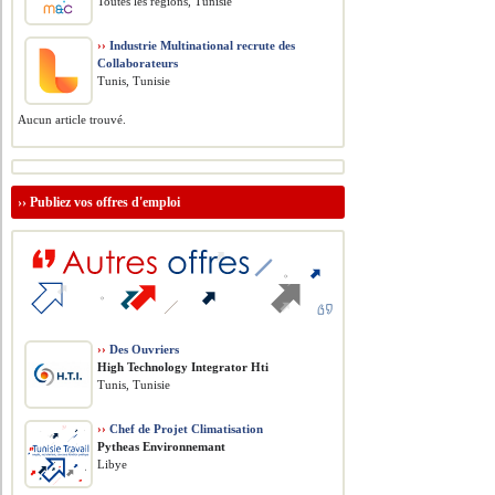
Toutes les régions, Tunisie
››
Industrie Multinational recrute des
Collaborateurs
Tunis, Tunisie
Aucun article trouvé.
››
Publiez vos offres d'emploi
››
Des Ouvriers
High Technology Integrator Hti
Tunis, Tunisie
››
Chef de Projet Climatisation
Pytheas Environnemant
Libye