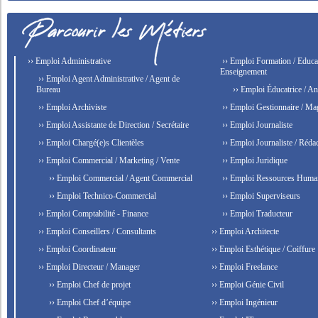
›› Emploi Administrative
›› Emploi Formation / Educat
Enseignement
›› Emploi Agent Administrative / Agent de
Bureau
›› Emploi Éducatrice / An
›› Emploi Archiviste
›› Emploi Gestionnaire / Ma
›› Emploi Assistante de Direction / Secrétaire
›› Emploi Journaliste
›› Emploi Chargé(e)s Clientèles
›› Emploi Journaliste / Rédac
›› Emploi Commercial / Marketing / Vente
›› Emploi Juridique
›› Emploi Commercial / Agent Commercial
›› Emploi Ressources Huma
›› Emploi Technico-Commercial
›› Emploi Superviseurs
›› Emploi Comptabilité - Finance
›› Emploi Traducteur
›› Emploi Conseillers / Consultants
›› Emploi Architecte
›› Emploi Coordinateur
›› Emploi Esthétique / Coiffure
›› Emploi Directeur / Manager
›› Emploi Freelance
›› Emploi Chef de projet
›› Emploi Génie Civil
›› Emploi Chef d’équipe
›› Emploi Ingénieur