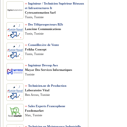
››
Ingénieur / Technicien Supérieur Réseaux
et Infrastructures It
Cytexautomation Sarl
Tunis, Tunisie
››
Des Téléprospecteurs B2b
Lancème Communications
Tunis, Tunisie
››
Conseiller.ère de Vente
Frikha Concept
Tunis, Tunisie
››
Ingénieur Devosp Aws
Mayar Des Services Informatiques
Tunisie
››
Technicien.ne de Production
Laboratoire Vital
Ben Arous, Tunisie
››
Sales Experts Francophone
Foodomarket
Sfax, Tunisie
››
Technicien en Maintenance Industrielle