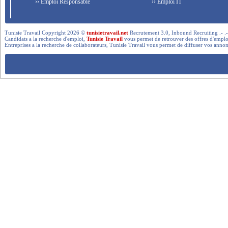
›› Emploi Responsable
›› Emploi IT
Tunisie Travail Copyright 2026 ©
tunisietravail.net
Recrutement 3.0, Inbound Recruiting .- .-.. --- 
Candidats a la recherche d'emploi,
Tunisie Travail
vous permet de retrouver des offres d'emploi 
Entreprises a la recherche de collaborateurs, Tunisie Travail vous permet de diffuser vos annon