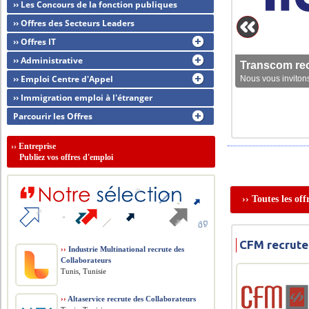
›› Les Concours de la fonction publiques
›› Offres des Secteurs Leaders
›› Offres IT
›› Administrative
Transcom rec
›› Emploi Centre d'Appel
Nous vous invitons
›› Immigration emploi à l'étranger
Parcourir les Offres
››
Entreprise
Publiez vos offres d'emploi
›› Toutes les of
CFM recrut
››
Industrie Multinational recrute des
Collaborateurs
Tunis, Tunisie
››
Altaservice recrute des Collaborateurs