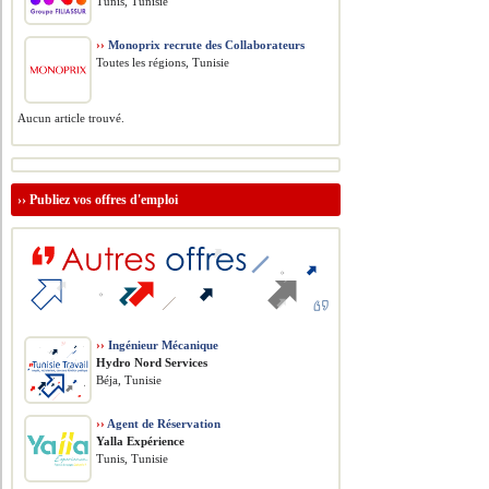
Tunis, Tunisie
››
Monoprix recrute des Collaborateurs
Toutes les régions, Tunisie
Aucun article trouvé.
››
Publiez vos offres d'emploi
››
Ingénieur Mécanique
Hydro Nord Services
Béja, Tunisie
››
Agent de Réservation
Yalla Expérience
Tunis, Tunisie