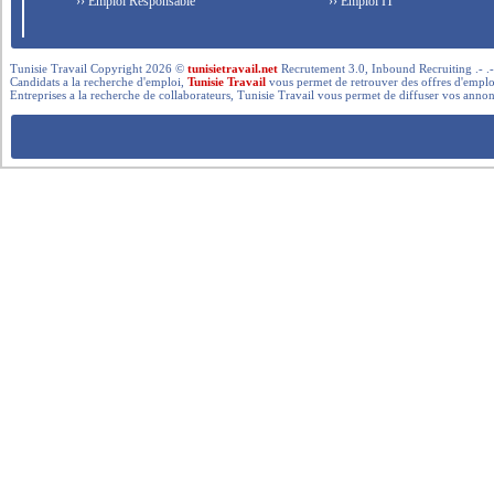
›› Emploi Responsable
›› Emploi IT
Tunisie Travail Copyright 2026 ©
tunisietravail.net
Recrutement 3.0, Inbound Recruiting .- .-.. --- 
Candidats a la recherche d'emploi,
Tunisie Travail
vous permet de retrouver des offres d'emploi 
Entreprises a la recherche de collaborateurs, Tunisie Travail vous permet de diffuser vos annon