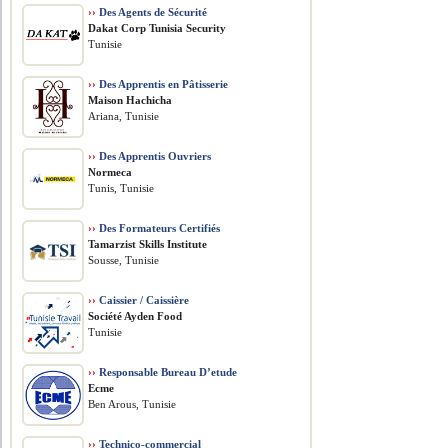
››
Des Agents de Sécurité
Dakat Corp Tunisia Security
Tunisie
››
Des Apprentis en Pâtisserie
Maison Hachicha
Ariana, Tunisie
››
Des Apprentis Ouvriers
Normeca
Tunis, Tunisie
››
Des Formateurs Certifiés
Tamarzist Skills Institute
Sousse, Tunisie
››
Caissier / Caissière
Société Ayden Food
Tunisie
››
Responsable Bureau D’etude
Ecme
Ben Arous, Tunisie
››
Technico-commercial