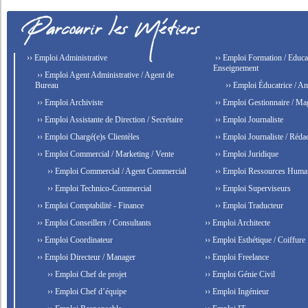
›› Emploi Administrative
›› Emploi Formation / Educat
Enseignement
›› Emploi Agent Administrative / Agent de
Bureau
›› Emploi Éducatrice / An
›› Emploi Archiviste
›› Emploi Gestionnaire / Ma
›› Emploi Assistante de Direction / Secrétaire
›› Emploi Journaliste
›› Emploi Chargé(e)s Clientèles
›› Emploi Journaliste / Rédac
›› Emploi Commercial / Marketing / Vente
›› Emploi Juridique
›› Emploi Commercial / Agent Commercial
›› Emploi Ressources Huma
›› Emploi Technico-Commercial
›› Emploi Superviseurs
›› Emploi Comptabilité - Finance
›› Emploi Traducteur
›› Emploi Conseillers / Consultants
›› Emploi Architecte
›› Emploi Coordinateur
›› Emploi Esthétique / Coiffure
›› Emploi Directeur / Manager
›› Emploi Freelance
›› Emploi Chef de projet
›› Emploi Génie Civil
›› Emploi Chef d’équipe
›› Emploi Ingénieur