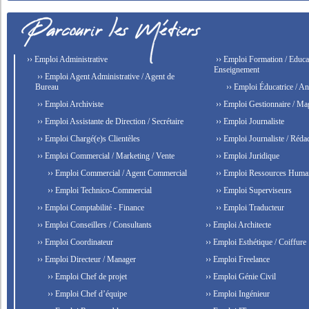
›› Emploi Administrative
›› Emploi Formation / Educat
Enseignement
›› Emploi Agent Administrative / Agent de
Bureau
›› Emploi Éducatrice / An
›› Emploi Archiviste
›› Emploi Gestionnaire / Ma
›› Emploi Assistante de Direction / Secrétaire
›› Emploi Journaliste
›› Emploi Chargé(e)s Clientèles
›› Emploi Journaliste / Rédac
›› Emploi Commercial / Marketing / Vente
›› Emploi Juridique
›› Emploi Commercial / Agent Commercial
›› Emploi Ressources Huma
›› Emploi Technico-Commercial
›› Emploi Superviseurs
›› Emploi Comptabilité - Finance
›› Emploi Traducteur
›› Emploi Conseillers / Consultants
›› Emploi Architecte
›› Emploi Coordinateur
›› Emploi Esthétique / Coiffure
›› Emploi Directeur / Manager
›› Emploi Freelance
›› Emploi Chef de projet
›› Emploi Génie Civil
›› Emploi Chef d’équipe
›› Emploi Ingénieur