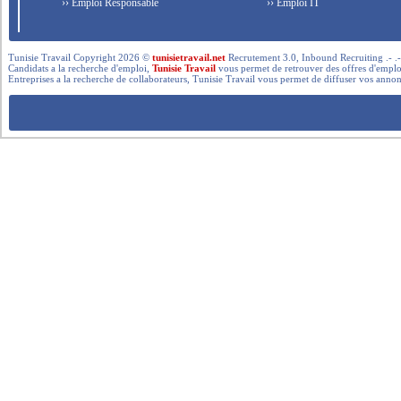
›› Emploi Responsable
›› Emploi IT
Tunisie Travail Copyright 2026 ©
tunisietravail.net
Recrutement 3.0, Inbound Recruiting .- .-.. --- 
Candidats a la recherche d'emploi,
Tunisie Travail
vous permet de retrouver des offres d'emploi 
Entreprises a la recherche de collaborateurs, Tunisie Travail vous permet de diffuser vos annon