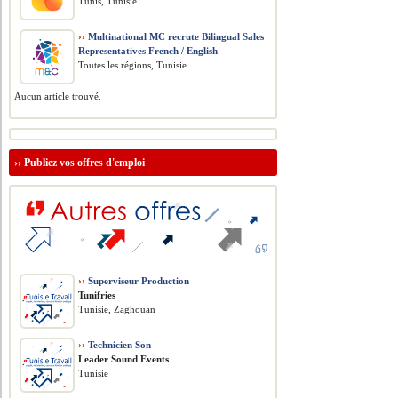
Tunis, Tunisie
››
Multinational MC recrute Bilingual Sales
Representatives French / English
Toutes les régions, Tunisie
Aucun article trouvé.
››
Publiez vos offres d'emploi
››
Superviseur Production
Tunifries
Tunisie, Zaghouan
››
Technicien Son
Leader Sound Events
Tunisie