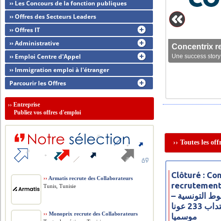
›› Les Concours de la fonction publiques
›› Offres des Secteurs Leaders
›› Offres IT
›› Administrative
Concentrix r
›› Emploi Centre d'Appel
Une success story 
›› Immigration emploi à l'étranger
Parcourir les Offres
››
Entreprise
Publiez vos offres d'emploi
›› Toutes les of
Clôturé : Co
››
Armatis recrute des Collaborateurs
recrutement
Tunis, Tunisie
– مناظرة شركة الخطوط التونسية
للخدمات الأرضية لانتداب 233 عونا
››
Monoprix recrute des Collaborateurs
موسميا