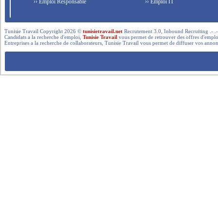
›› Emploi Responsable
›› Emploi IT
Tunisie Travail Copyright 2026 ©
tunisietravail.net
Recrutement 3.0, Inbound Recruiting .- .-.. --- 
Candidats a la recherche d'emploi,
Tunisie Travail
vous permet de retrouver des offres d'emploi 
Entreprises a la recherche de collaborateurs, Tunisie Travail vous permet de diffuser vos annon