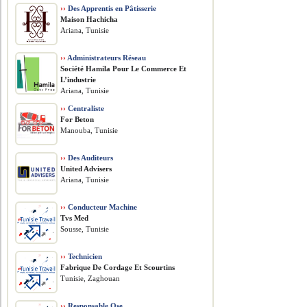
››
Des Apprentis en Pâtisserie
Maison Hachicha
Ariana, Tunisie
››
Administrateurs Réseau
Société Hamila Pour Le Commerce Et
L’industrie
Ariana, Tunisie
››
Centraliste
For Beton
Manouba, Tunisie
››
Des Auditeurs
United Advisers
Ariana, Tunisie
››
Conducteur Machine
Tvs Med
Sousse, Tunisie
››
Technicien
Fabrique De Cordage Et Scourtins
Tunisie, Zaghouan
››
Responsable Qse