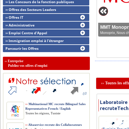
›› Les Concours de la fonction publiques
›› Offres des Secteurs Leaders
›› Offres IT
›› Administrative
MMT Monoprix
›› Emploi Centre d'Appel
Monoprix, Nous che
›› Immigration emploi à l'étranger
Parcourir les Offres
››
Entreprise
Publiez vos offres d'emploi
›› Toutes les of
Laboratoire
››
Multinational MC recrute Bilingual Sales
recruteTech
Representatives French / English
Toutes les régions, Tunisie
››
Altaservice recrute des Collaborateurs