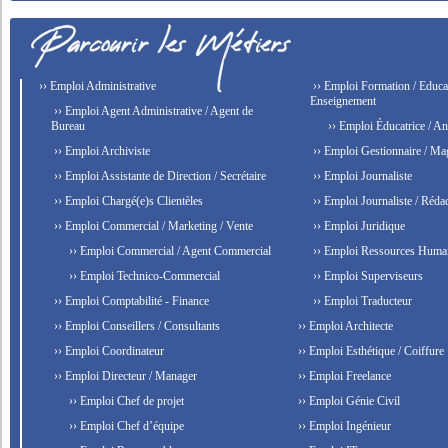
›› Emploi Administrative
›› Emploi Formation / Educat
Enseignement
›› Emploi Agent Administrative / Agent de
Bureau
›› Emploi Éducatrice / An
›› Emploi Archiviste
›› Emploi Gestionnaire / Ma
›› Emploi Assistante de Direction / Secrétaire
›› Emploi Journaliste
›› Emploi Chargé(e)s Clientèles
›› Emploi Journaliste / Rédac
›› Emploi Commercial / Marketing / Vente
›› Emploi Juridique
›› Emploi Commercial / Agent Commercial
›› Emploi Ressources Huma
›› Emploi Technico-Commercial
›› Emploi Superviseurs
›› Emploi Comptabilité - Finance
›› Emploi Traducteur
›› Emploi Conseillers / Consultants
›› Emploi Architecte
›› Emploi Coordinateur
›› Emploi Esthétique / Coiffure
›› Emploi Directeur / Manager
›› Emploi Freelance
›› Emploi Chef de projet
›› Emploi Génie Civil
›› Emploi Chef d’équipe
›› Emploi Ingénieur