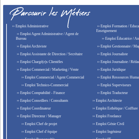
›› Emploi Administrative
›› Emploi Formation / Educat
Enseignement
›› Emploi Agent Administrative / Agent de
Bureau
›› Emploi Éducatrice / An
›› Emploi Archiviste
›› Emploi Gestionnaire / Ma
›› Emploi Assistante de Direction / Secrétaire
›› Emploi Journaliste
›› Emploi Chargé(e)s Clientèles
›› Emploi Journaliste / Rédac
›› Emploi Commercial / Marketing / Vente
›› Emploi Juridique
›› Emploi Commercial / Agent Commercial
›› Emploi Ressources Huma
›› Emploi Technico-Commercial
›› Emploi Superviseurs
›› Emploi Comptabilité - Finance
›› Emploi Traducteur
›› Emploi Conseillers / Consultants
›› Emploi Architecte
›› Emploi Coordinateur
›› Emploi Esthétique / Coiffure
›› Emploi Directeur / Manager
›› Emploi Freelance
›› Emploi Chef de projet
›› Emploi Génie Civil
›› Emploi Chef d’équipe
›› Emploi Ingénieur