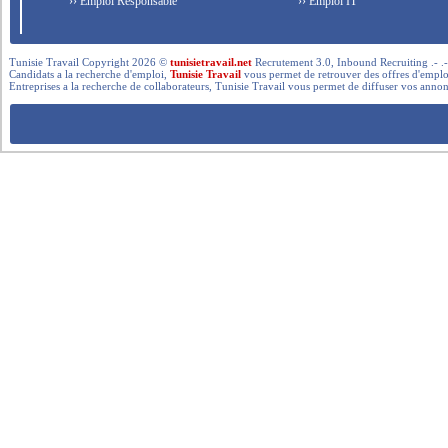
›› Emploi Responsable
›› Emploi IT
Tunisie Travail Copyright 2026 ©
tunisietravail.net
Recrutement 3.0, Inbound Recruiting .- .-.. --- 
Candidats a la recherche d'emploi,
Tunisie Travail
vous permet de retrouver des offres d'emploi 
Entreprises a la recherche de collaborateurs, Tunisie Travail vous permet de diffuser vos annon