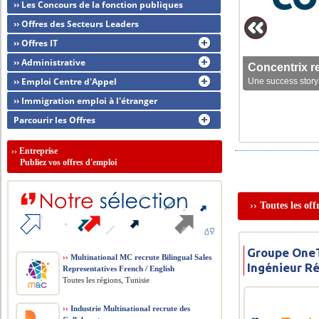
›› Les Concours de la fonction publiques
›› Offres des Secteurs Leaders
›› Offres IT
›› Administrative
Concentrix r
›› Emploi Centre d'Appel
Une success story 
›› Immigration emploi à l'étranger
Parcourir les Offres
››
Entreprise
Publiez vos offres d'emploi
›› Toutes les of
Groupe OneT
››
Multinational MC recrute Bilingual Sales
Ingénieur R
Representatives French / English
Toutes les régions, Tunisie
››
Industrie Multinational recrute des