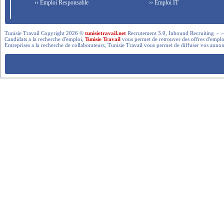
›› Emploi Responsable
›› Emploi IT
Tunisie Travail Copyright 2026 ©
tunisietravail.net
Recrutement 3.0, Inbound Recruiting .- .-.. --- 
Candidats a la recherche d'emploi,
Tunisie Travail
vous permet de retrouver des offres d'emploi 
Entreprises a la recherche de collaborateurs, Tunisie Travail vous permet de diffuser vos annon