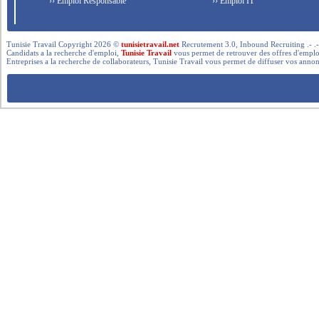
›› Emploi Responsable
›› Emploi IT
Tunisie Travail Copyright 2026 ©
tunisietravail.net
Recrutement 3.0, Inbound Recruiting .- .-.. --- 
Candidats a la recherche d'emploi,
Tunisie Travail
vous permet de retrouver des offres d'emploi 
Entreprises a la recherche de collaborateurs, Tunisie Travail vous permet de diffuser vos annon