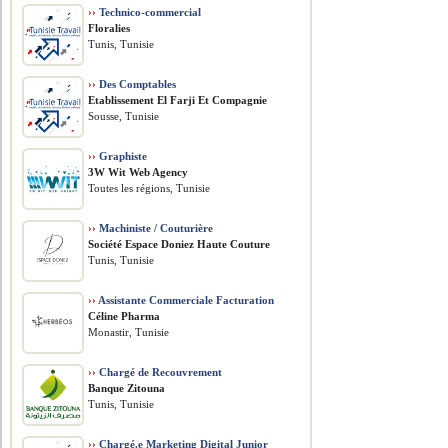
››
Technico-commercial
Floralies
Tunis, Tunisie
››
Des Comptables
Etablissement El Farji Et Compagnie
Sousse, Tunisie
››
Graphiste
3W Wit Web Agency
Toutes les régions, Tunisie
››
Machiniste / Couturière
Société Espace Doniez Haute Couture
Tunis, Tunisie
››
Assistante Commerciale Facturation
Céline Pharma
Monastir, Tunisie
››
Chargé de Recouvrement
Banque Zitouna
Tunis, Tunisie
››
Chargé.e Marketing Digital Junior