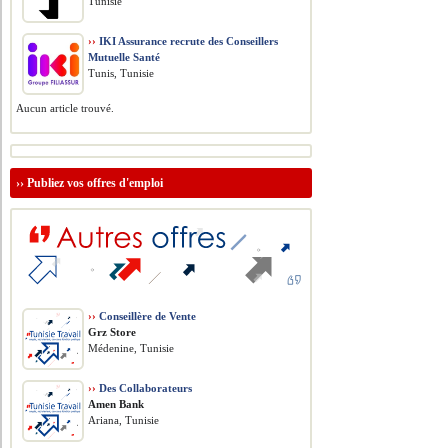
Tunisie
››
IKI Assurance recrute des Conseillers
Mutuelle Santé
Tunis, Tunisie
Aucun article trouvé.
››
Publiez vos offres d'emploi
››
Conseillère de Vente
Grz Store
Médenine, Tunisie
››
Des Collaborateurs
Amen Bank
Ariana, Tunisie