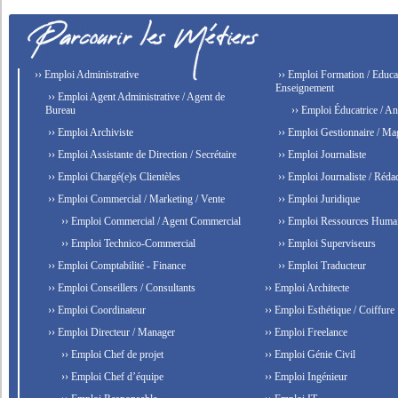
›› Emploi Administrative
›› Emploi Formation / Educat
Enseignement
›› Emploi Agent Administrative / Agent de
Bureau
›› Emploi Éducatrice / An
›› Emploi Archiviste
›› Emploi Gestionnaire / Ma
›› Emploi Assistante de Direction / Secrétaire
›› Emploi Journaliste
›› Emploi Chargé(e)s Clientèles
›› Emploi Journaliste / Rédac
›› Emploi Commercial / Marketing / Vente
›› Emploi Juridique
›› Emploi Commercial / Agent Commercial
›› Emploi Ressources Huma
›› Emploi Technico-Commercial
›› Emploi Superviseurs
›› Emploi Comptabilité - Finance
›› Emploi Traducteur
›› Emploi Conseillers / Consultants
›› Emploi Architecte
›› Emploi Coordinateur
›› Emploi Esthétique / Coiffure
›› Emploi Directeur / Manager
›› Emploi Freelance
›› Emploi Chef de projet
›› Emploi Génie Civil
›› Emploi Chef d’équipe
›› Emploi Ingénieur