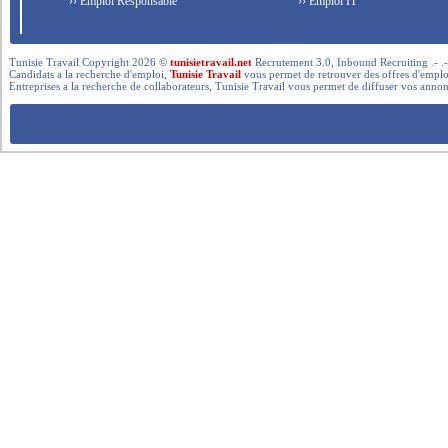
›› Emploi Responsable
›› Emploi IT
Tunisie Travail Copyright 2026 ©
tunisietravail.net
Recrutement 3.0, Inbound Recruiting .- .-.. --- 
Candidats a la recherche d'emploi,
Tunisie Travail
vous permet de retrouver des offres d'emploi 
Entreprises a la recherche de collaborateurs, Tunisie Travail vous permet de diffuser vos annon