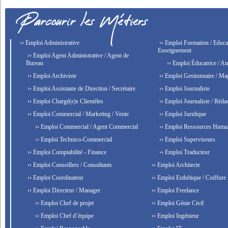
›› Emploi Administrative
›› Emploi Formation / Educat
Enseignement
›› Emploi Agent Administrative / Agent de
Bureau
›› Emploi Éducatrice / An
›› Emploi Archiviste
›› Emploi Gestionnaire / Ma
›› Emploi Assistante de Direction / Secrétaire
›› Emploi Journaliste
›› Emploi Chargé(e)s Clientèles
›› Emploi Journaliste / Rédac
›› Emploi Commercial / Marketing / Vente
›› Emploi Juridique
›› Emploi Commercial / Agent Commercial
›› Emploi Ressources Huma
›› Emploi Technico-Commercial
›› Emploi Superviseurs
›› Emploi Comptabilité - Finance
›› Emploi Traducteur
›› Emploi Conseillers / Consultants
›› Emploi Architecte
›› Emploi Coordinateur
›› Emploi Esthétique / Coiffure
›› Emploi Directeur / Manager
›› Emploi Freelance
›› Emploi Chef de projet
›› Emploi Génie Civil
›› Emploi Chef d’équipe
›› Emploi Ingénieur