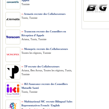
Appels
Tunisie
››
Armatis recrute des Collaborateurs
Tunis, Tunisie
››
Transcom recrute des Conseillers en
Réception d’Appels
Ariana, Tunis, Tunisie
››
Monoprix recrute des Collaborateurs
Toutes les régions, Tunisie
››
TP recrute des Collaborateurs
Ariana, Ben Arous, Toutes les régions, Tunis,
Tunisie
››
IKI Assurance recrute des Conseillers
Mutuelle Santé
Tunis, Tunisie
››
Multinational MC recrute Bilingual Sales
Representatives French / English