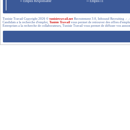
›› Emploi Responsable
›› Emploi IT
Tunisie Travail Copyright 2026 ©
tunisietravail.net
Recrutement 3.0, Inbound Recruiting .- .-.. --- 
Candidats a la recherche d'emploi,
Tunisie Travail
vous permet de retrouver des offres d'emploi 
Entreprises a la recherche de collaborateurs, Tunisie Travail vous permet de diffuser vos annon