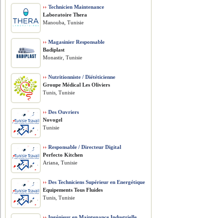
››
Technicien Maintenance
Laboratoire Thera
Manouba, Tunisie
››
Magasinier Responsable
Badiplast
Monastir, Tunisie
››
Nutritionniste / Diététicienne
Groupe Médical Les Oliviers
Tunis, Tunisie
››
Des Ouvriers
Novogel
Tunisie
››
Responsable / Directeur Digital
Perfecto Kitchen
Ariana, Tunisie
››
Des Techniciens Supérieur en Energétique
Equipements Tous Fluides
Tunis, Tunisie
››
Ingénieur en Maintenance Industrielle