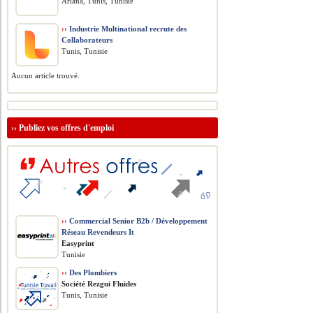
Ariana, Tunis, Tunisie
››
Industrie Multinational recrute des
Collaborateurs
Tunis, Tunisie
Aucun article trouvé.
››
Publiez vos offres d'emploi
››
Commercial Senior B2b / Développement
Réseau Revendeurs It
Easyprint
Tunisie
››
Des Plombiers
Société Rezgui Fluides
Tunis, Tunisie