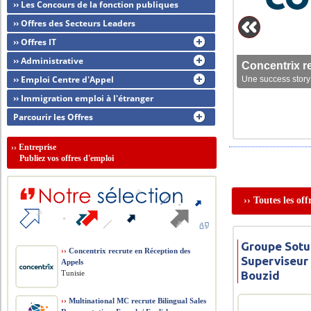
›› Les Concours de la fonction publiques
›› Offres des Secteurs Leaders
›› Offres IT
›› Administrative
Concentrix r
›› Emploi Centre d'Appel
Une success story 
›› Immigration emploi à l'étranger
Parcourir les Offres
››
Entreprise
Publiez vos offres d'emploi
›› Toutes les of
Groupe Sotu
››
Concentrix recrute en Réception des
Superviseur
Appels
Tunisie
Bouzid
››
Multinational MC recrute Bilingual Sales