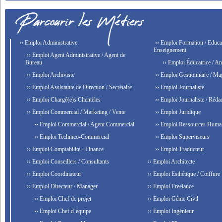
›› Emploi Administrative
›› Emploi Formation / Educat
Enseignement
›› Emploi Agent Administrative / Agent de
Bureau
›› Emploi Éducatrice / An
›› Emploi Archiviste
›› Emploi Gestionnaire / Ma
›› Emploi Assistante de Direction / Secrétaire
›› Emploi Journaliste
›› Emploi Chargé(e)s Clientèles
›› Emploi Journaliste / Rédac
›› Emploi Commercial / Marketing / Vente
›› Emploi Juridique
›› Emploi Commercial / Agent Commercial
›› Emploi Ressources Huma
›› Emploi Technico-Commercial
›› Emploi Superviseurs
›› Emploi Comptabilité - Finance
›› Emploi Traducteur
›› Emploi Conseillers / Consultants
›› Emploi Architecte
›› Emploi Coordinateur
›› Emploi Esthétique / Coiffure
›› Emploi Directeur / Manager
›› Emploi Freelance
›› Emploi Chef de projet
›› Emploi Génie Civil
›› Emploi Chef d’équipe
›› Emploi Ingénieur