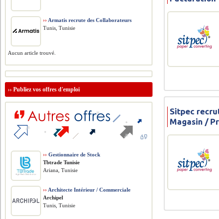
››
Armatis recrute des Collaborateurs
Tunis, Tunisie
Aucun article trouvé.
››
Publiez vos offres d'emploi
Sitpec recru
Magasin / P
››
Gestionnaire de Stock
Tbtrade Tunisie
Ariana, Tunisie
››
Architecte Intérieur / Commerciale
Archipel
Tunis, Tunisie