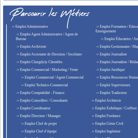
›› Emploi Administrative
›› Emploi Formation / Educat
Enseignement
›› Emploi Agent Administrative / Agent de
Bureau
›› Emploi Éducatrice / An
›› Emploi Archiviste
›› Emploi Gestionnaire / Ma
›› Emploi Assistante de Direction / Secrétaire
›› Emploi Journaliste
›› Emploi Chargé(e)s Clientèles
›› Emploi Journaliste / Rédac
›› Emploi Commercial / Marketing / Vente
›› Emploi Juridique
›› Emploi Commercial / Agent Commercial
›› Emploi Ressources Huma
›› Emploi Technico-Commercial
›› Emploi Superviseurs
›› Emploi Comptabilité - Finance
›› Emploi Traducteur
›› Emploi Conseillers / Consultants
›› Emploi Architecte
›› Emploi Coordinateur
›› Emploi Esthétique / Coiffure
›› Emploi Directeur / Manager
›› Emploi Freelance
›› Emploi Chef de projet
›› Emploi Génie Civil
›› Emploi Chef d’équipe
›› Emploi Ingénieur