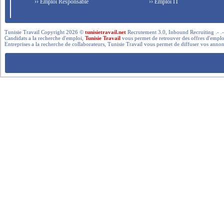
›› Emploi Responsable
›› Emploi IT
Tunisie Travail Copyright 2026 ©
tunisietravail.net
Recrutement 3.0, Inbound Recruiting .- .-.. --- 
Candidats a la recherche d'emploi,
Tunisie Travail
vous permet de retrouver des offres d'emploi 
Entreprises a la recherche de collaborateurs, Tunisie Travail vous permet de diffuser vos annon