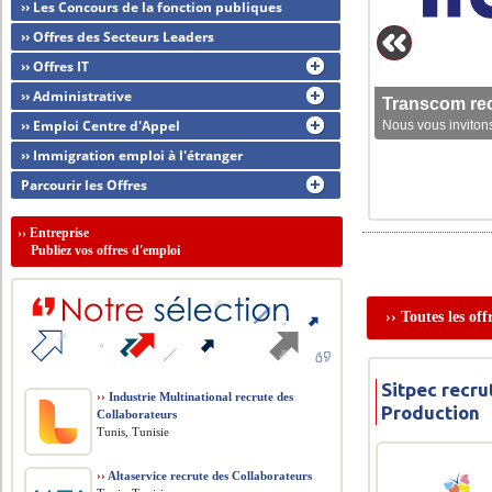
›› Les Concours de la fonction publiques
›› Offres des Secteurs Leaders
›› Offres IT
›› Administrative
Transcom rec
›› Emploi Centre d'Appel
Nous vous invitons
›› Immigration emploi à l'étranger
Parcourir les Offres
››
Entreprise
Publiez vos offres d'emploi
›› Toutes les of
Sitpec recr
››
Industrie Multinational recrute des
Production
Collaborateurs
Tunis, Tunisie
››
Altaservice recrute des Collaborateurs