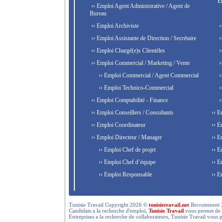
E
›› Emploi Agent Administrative / Agent de
Bureau
›› Emploi Archiviste
›
›› Emploi Assistante de Direction / Secrétaire
›
›› Emploi Chargé(e)s Clientèles
›
›› Emploi Commercial / Marketing / Vente
›
›› Emploi Commercial / Agent Commercial
›
›› Emploi Technico-Commercial
›
›› Emploi Comptabilité - Finance
›
›› Emploi Conseillers / Consultants
›› E
›› Emploi Coordinateur
›› E
›› Emploi Directeur / Manager
›› E
›› Emploi Chef de projet
›› E
›› Emploi Chef d’équipe
›› E
›› Emploi Responsable
›› E
Tunisie Travail Copyright 2026 ©
tunisietravail.net
Recrutement 3.0,
Candidats a la recherche d'emploi,
Tunisie Travail
vous permet de re
Entreprises a la recherche de collaborateurs, Tunisie Travail vous 