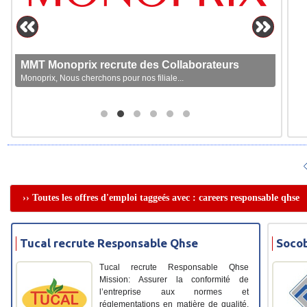
MMT Monoprix recrute des Collaborateurs
Monoprix, Nous cherchons pour nos filiale...
›› Toutes les offres d'emploi taggeés avec : careers responsable qhse
Tucal recrute Responsable Qhse
Socob
Tucal recrute Responsable Qhse
Mission: Assurer la conformité de
l’entreprise aux normes et
réglementations en matière de qualité,