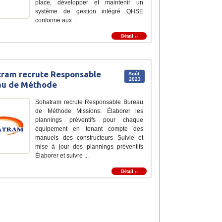
place, développer et maintenir un
système de gestion intégré QHSE
conforme aux ...
Détail ››
ram recrute Responsable
Août,
2023
au de Méthode
Sohatram recrute Responsable Bureau
de Méthode Missions: Élaborer les
plannings préventifs pour chaque
équipement en tenant compte des
manuels des constructeurs Suivie et
mise à jour des plannings préventifs
Élaborer et suivre ...
Détail ››