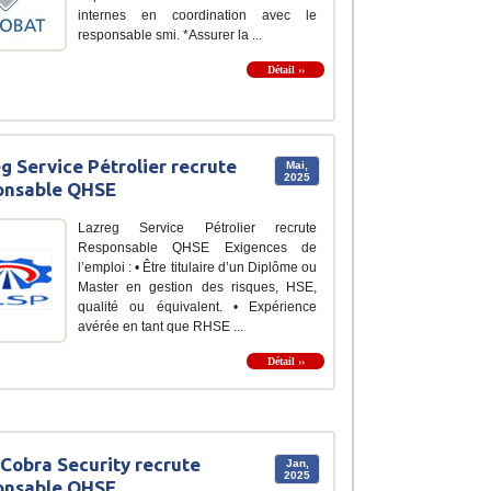
internes en coordination avec le
responsable smi. *Assurer la ...
Détail ››
g Service Pétrolier recrute
Mai,
2025
onsable QHSE
Lazreg Service Pétrolier recrute
Responsable QHSE Exigences de
l’emploi : • Être titulaire d’un Diplôme ou
Master en gestion des risques, HSE,
qualité ou équivalent. • Expérience
avérée en tant que RHSE ...
Détail ››
Cobra Security recrute
Jan,
2025
onsable QHSE