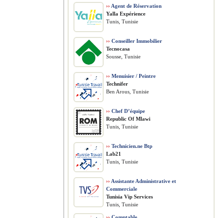
››
Agent de Réservation
Yalla Expérience
Tunis, Tunisie
››
Conseiller Immobilier
Tecnocasa
Sousse, Tunisie
››
Menuisier / Peintre
Technifer
Ben Arous, Tunisie
››
Chef D’équipe
Republic Of Mlawi
Tunis, Tunisie
››
Technicien.ne Btp
Lab21
Tunis, Tunisie
››
Assistante Administrative et
Commerciale
Tunisia Vip Services
Tunis, Tunisie
››
Comptable