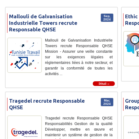
Mallouli de Galvanisation
Ethic
Sep,
2024
Industrielle Towers recrute
Resp
Responsable QHSE
Mallouli de Galvanisation Industrielle
Towers recrute Responsable QHSE
Mission - Assurer une veille constante
sur les exigences légales et
réglementaires liées à notre secteur, et
garantir la conformité de toutes les
activités ...
Détail ››
Tragedel recrute Responsable
Group
Mar,
2024
QHSE
Resp
Tragedel recrute Responsable QHSE
Responsabilités Gestion de la qualité
Développer, mettre en œuvre et
maintenir un système de gestion de la