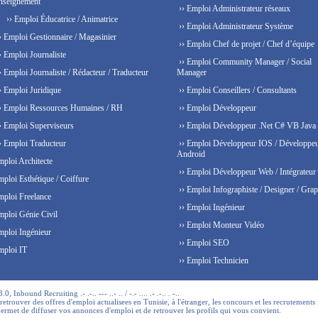
nseignement
›› Emploi Administrateur réseaux
›› Emploi Éducatrice / Animatrice
›› Emploi Administrateur Système
› Emploi Gestionnaire / Magasinier
›› Emploi Chef de projet / Chef d’équipe
› Emploi Journaliste
›› Emploi Community Manager / Social
› Emploi Journaliste / Rédacteur / Traducteur
Manager
› Emploi Juridique
›› Emploi Conseillers / Consultants
› Emploi Ressources Humaines / RH
›› Emploi Développeur
› Emploi Superviseurs
›› Emploi Développeur .Net C# VB Java
› Emploi Traducteur
›› Emploi Développeur IOS / Développe
Android
mploi Architecte
›› Emploi Développeur Web / Intégrateur
mploi Esthétique / Coiffure
›› Emploi Infographiste / Designer / Grap
mploi Freelance
›› Emploi Ingénieur
mploi Génie Civil
›› Emploi Monteur Vidéo
mploi Ingénieur
›› Emploi SEO
mploi IT
›› Emploi Technicien
 Inbound Recruiting .- .-.. --- ..- .. / -.- .... .- .-.. . -..
trouver des offres d'emploi actualisees en Tunisie, à l'étranger, les concours et les recrutements 
permet de diffuser vos annonces d'emploi et de retrouver les profils qui vous convient.