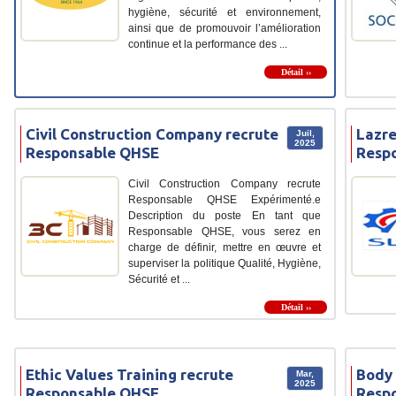
hygiène, sécurité et environnement,
ainsi que de promouvoir l’amélioration
continue et la performance des ...
Détail ››
Civil Construction Company recrute
Lazre
Juil,
2025
Responsable QHSE
Resp
Civil Construction Company recrute
Responsable QHSE Expérimenté.e
Description du poste En tant que
Responsable QHSE, vous serez en
charge de définir, mettre en œuvre et
superviser la politique Qualité, Hygiène,
Sécurité et ...
Détail ››
Ethic Values Training recrute
Body 
Mar,
2025
Responsable QHSE
Resp