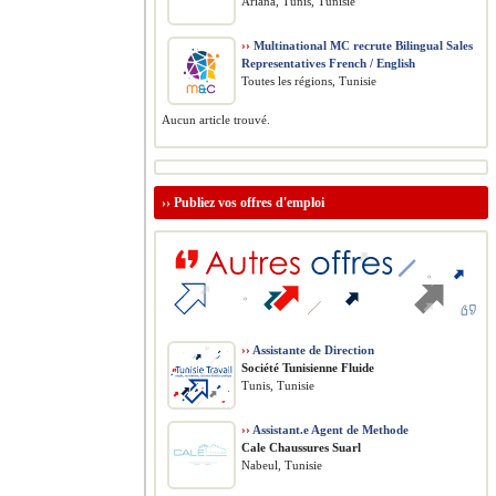
Ariana, Tunis, Tunisie
››
Multinational MC recrute Bilingual Sales
Representatives French / English
Toutes les régions, Tunisie
Aucun article trouvé.
››
Publiez vos offres d'emploi
››
Assistante de Direction
Société Tunisienne Fluide
Tunis, Tunisie
››
Assistant.e Agent de Methode
Cale Chaussures Suarl
Nabeul, Tunisie