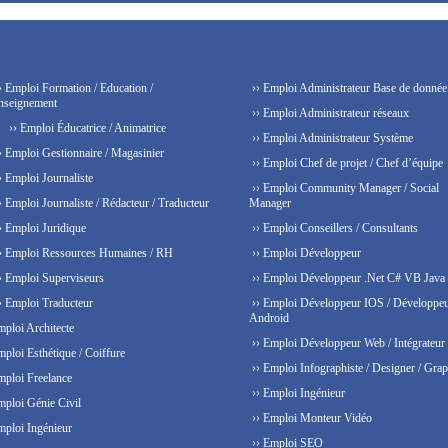
› Emploi Formation / Education /
›› Emploi Administrateur Base de donnée
nseignement
›› Emploi Administrateur réseaux
›› Emploi Éducatrice / Animatrice
›› Emploi Administrateur Système
› Emploi Gestionnaire / Magasinier
›› Emploi Chef de projet / Chef d’équipe
› Emploi Journaliste
›› Emploi Community Manager / Social
› Emploi Journaliste / Rédacteur / Traducteur
Manager
› Emploi Juridique
›› Emploi Conseillers / Consultants
› Emploi Ressources Humaines / RH
›› Emploi Développeur
› Emploi Superviseurs
›› Emploi Développeur .Net C# VB Java
› Emploi Traducteur
›› Emploi Développeur IOS / Développe
Android
mploi Architecte
›› Emploi Développeur Web / Intégrateur
mploi Esthétique / Coiffure
›› Emploi Infographiste / Designer / Grap
mploi Freelance
›› Emploi Ingénieur
mploi Génie Civil
›› Emploi Monteur Vidéo
mploi Ingénieur
›› Emploi SEO