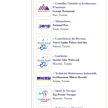
››
Conseiller Clientèle en Architecture
D’intérieur
Groupe Hammami
Sfax, Tunisie
››
Telemarketer
National Pen
Tunis, Tunisie
››
Contrôleur.se des Revenus
Vincci Saphir Palace And Spa
Nabeul, Tunisie
››
Guichetier
Société Julia Wafacash
Monastir, Tunisie
››
Technicien Maintenance Industrielle
Etablissement Mhirsi Abrasifs
Ariana, Tunisie
››
Agent de Voyages
Top Promo Voyages
Monastir, Tunisie