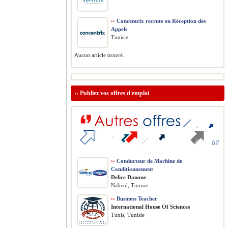
››
Concentrix recrute en Réception des
Appels
Tunisie
Aucun article trouvé.
››
Publiez vos offres d'emploi
››
Conducteur de Machine de
Conditionnement
Delice Danone
Nabeul, Tunisie
››
Business Teacher
International House Of Sciences
Tunis, Tunisie