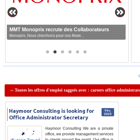
MMT Monoprix recrute des Collaborateurs
Monoprix, Nous cherchons pour nos filiale...
›› Toutes les offres d'emploi taggeés avec : careers office administrat
Haymoor Consulting is looking for
Fév,
2023
Office Administrator Secretary
Haymoor Consulting We are a private
office, we provide management services
to clients around the world. Our office is