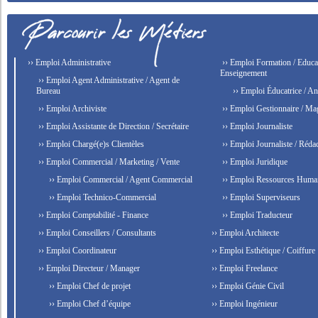
›› Emploi Administrative
›› Emploi Formation / Educat
Enseignement
›› Emploi Agent Administrative / Agent de
Bureau
›› Emploi Éducatrice / An
›› Emploi Archiviste
›› Emploi Gestionnaire / Ma
›› Emploi Assistante de Direction / Secrétaire
›› Emploi Journaliste
›› Emploi Chargé(e)s Clientèles
›› Emploi Journaliste / Rédac
›› Emploi Commercial / Marketing / Vente
›› Emploi Juridique
›› Emploi Commercial / Agent Commercial
›› Emploi Ressources Huma
›› Emploi Technico-Commercial
›› Emploi Superviseurs
›› Emploi Comptabilité - Finance
›› Emploi Traducteur
›› Emploi Conseillers / Consultants
›› Emploi Architecte
›› Emploi Coordinateur
›› Emploi Esthétique / Coiffure
›› Emploi Directeur / Manager
›› Emploi Freelance
›› Emploi Chef de projet
›› Emploi Génie Civil
›› Emploi Chef d’équipe
›› Emploi Ingénieur