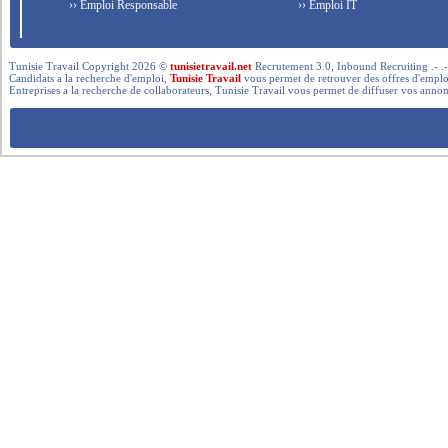
›› Emploi Responsable
›› Emploi IT
Tunisie Travail Copyright 2026 ©
tunisietravail.net
Recrutement 3.0, Inbound Recruiting .- .-.. --- 
Candidats a la recherche d'emploi,
Tunisie Travail
vous permet de retrouver des offres d'emploi 
Entreprises a la recherche de collaborateurs, Tunisie Travail vous permet de diffuser vos annon