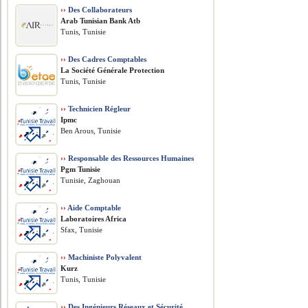
››
Des Collaborateurs
Arab Tunisian Bank Atb
Tunis, Tunisie
››
Des Cadres Comptables
La Société Générale Protection
Tunis, Tunisie
››
Technicien Régleur
Ipmc
Ben Arous, Tunisie
››
Responsable des Ressources Humaines
Pgm Tunisie
Tunisie, Zaghouan
››
Aide Comptable
Laboratoires Africa
Sfax, Tunisie
››
Machiniste Polyvalent
Kurz
Tunis, Tunisie
››
Des Ingénieurs Réseaux et Sécurité