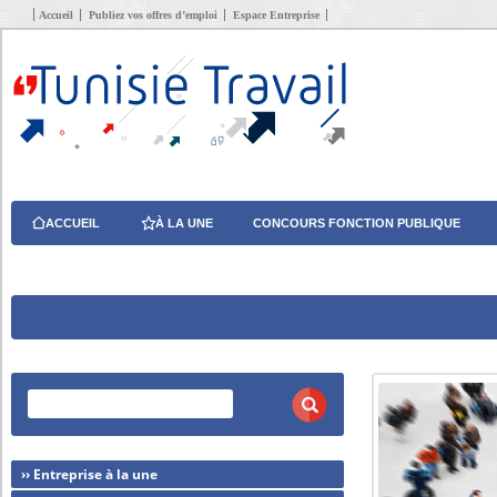
Accueil
Publiez vos offres d’emploi
Espace Entreprise
ACCUEIL
À LA UNE
CONCOURS FONCTION PUBLIQUE
›› Entreprise à la une