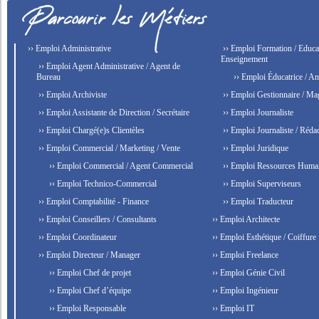
›› Emploi Administrative
›› Emploi Formation / Educat
Enseignement
›› Emploi Agent Administrative / Agent de
Bureau
›› Emploi Éducatrice / An
›› Emploi Archiviste
›› Emploi Gestionnaire / Ma
›› Emploi Assistante de Direction / Secrétaire
›› Emploi Journaliste
›› Emploi Chargé(e)s Clientèles
›› Emploi Journaliste / Rédac
›› Emploi Commercial / Marketing / Vente
›› Emploi Juridique
›› Emploi Commercial / Agent Commercial
›› Emploi Ressources Huma
›› Emploi Technico-Commercial
›› Emploi Superviseurs
›› Emploi Comptabilité - Finance
›› Emploi Traducteur
›› Emploi Conseillers / Consultants
›› Emploi Architecte
›› Emploi Coordinateur
›› Emploi Esthétique / Coiffure
›› Emploi Directeur / Manager
›› Emploi Freelance
›› Emploi Chef de projet
›› Emploi Génie Civil
›› Emploi Chef d’équipe
›› Emploi Ingénieur
›› Emploi Responsable
›› Emploi IT