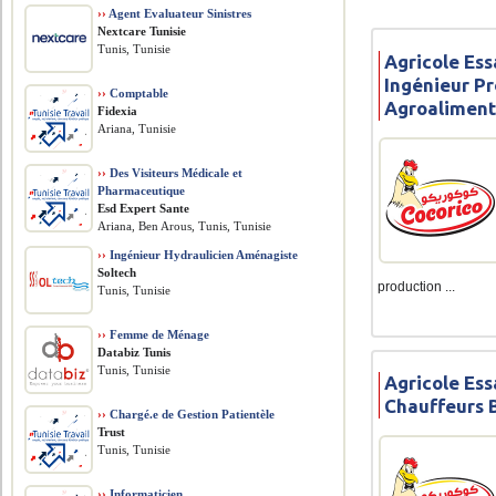
››
Agent Evaluateur Sinistres
Nextcare Tunisie
Tunis, Tunisie
Agricole Ess
Ingénieur P
››
Comptable
Agroaliment
Fidexia
Ariana, Tunisie
››
Des Visiteurs Médicale et
Pharmaceutique
Esd Expert Sante
Ariana, Ben Arous, Tunis, Tunisie
››
Ingénieur Hydraulicien Aménagiste
Soltech
production ...
Tunis, Tunisie
››
Femme de Ménage
Databiz Tunis
Tunis, Tunisie
Agricole Ess
Chauffeurs 
››
Chargé.e de Gestion Patientèle
Trust
Tunis, Tunisie
››
Informaticien