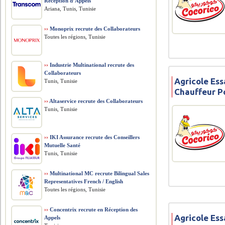
Réception d’Appels
Ariana, Tunis, Tunisie
››
Monoprix recrute des Collaborateurs
Toutes les régions, Tunisie
››
Industrie Multinational recrute des
Collaborateurs
Agricole Ess
Tunis, Tunisie
Chauffeur P
››
Altaservice recrute des Collaborateurs
Tunis, Tunisie
››
IKI Assurance recrute des Conseillers
Mutuelle Santé
Tunis, Tunisie
››
Multinational MC recrute Bilingual Sales
Representatives French / English
Toutes les régions, Tunisie
››
Concentrix recrute en Réception des
Agricole Ess
Appels