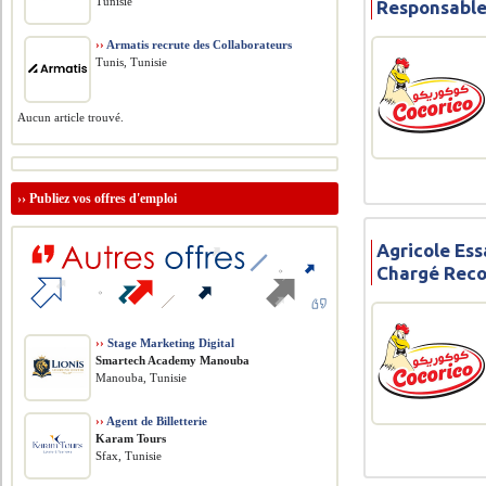
Tunisie
Responsable
››
Armatis recrute des Collaborateurs
Tunis, Tunisie
Aucun article trouvé.
››
Publiez vos offres d'emploi
Agricole Ess
Chargé Rec
››
Stage Marketing Digital
Smartech Academy Manouba
Manouba, Tunisie
››
Agent de Billetterie
Karam Tours
Sfax, Tunisie