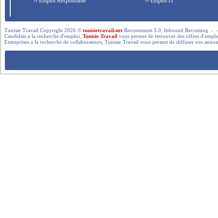
›› Emploi Responsable
›› Emploi IT
Tunisie Travail Copyright 2026 ©
tunisietravail.net
Recrutement 3.0, Inbound Recruiting .- .-.. --- 
Candidats a la recherche d'emploi,
Tunisie Travail
vous permet de retrouver des offres d'emploi 
Entreprises a la recherche de collaborateurs, Tunisie Travail vous permet de diffuser vos annon