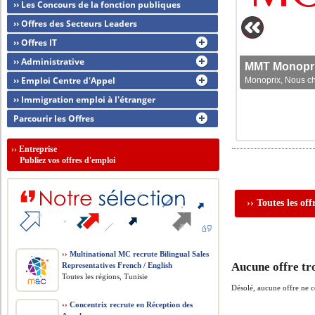
›› Les Concours de la fonction publiques
›› Offres des Secteurs Leaders
›› Offres IT
›› Administrative
MMT Monoprix
›› Emploi Centre d'Appel
Monoprix, Nous che
›› Immigration emploi à l'étranger
Parcourir les Offres
››
Entreprise
Publiez vos offres d'emploi
›› Toutes les of
››
Multinational MC recrute Bilingual Sales
Aucune offre tr
Representatives French / English
Toutes les régions, Tunisie
Désolé, aucune offre ne 
››
Concentrix recrute en Réception des