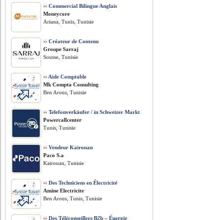
››
Commercial Bilingue Anglais
Moneycore
Ariana, Tunis, Tunisie
››
Créateur de Contenu
Groupe Sarraj
Sousse, Tunisie
››
Aide Comptable
Mk Compta Consulting
Ben Arous, Tunisie
››
Telefonverkäufer / in Schweizer Markt
Powercallcenter
Tunis, Tunisie
››
Vendeur Kairouan
Paco S.a
Kairouan, Tunisie
››
Des Techniciens en Électricité
Amine Electricite
Ben Arous, Tunis, Tunisie
››
Des Téléconseillers B2b – Énergie