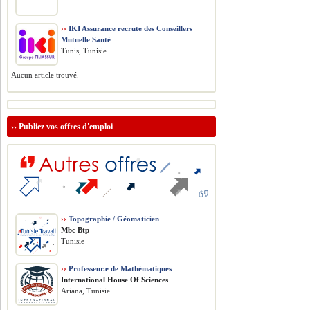
››
IKI Assurance recrute des Conseillers
Mutuelle Santé
Tunis, Tunisie
Aucun article trouvé.
››
Publiez vos offres d'emploi
››
Topographie / Géomaticien
Mbc Btp
Tunisie
››
Professeur.e de Mathématiques
International House Of Sciences
Ariana, Tunisie