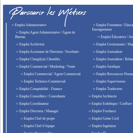
›› Emploi Administrative
›› Emploi Formation / Educat
Enseignement
›› Emploi Agent Administrative / Agent de
Bureau
›› Emploi Éducatrice / An
›› Emploi Archiviste
›› Emploi Gestionnaire / Ma
›› Emploi Assistante de Direction / Secrétaire
›› Emploi Journaliste
›› Emploi Chargé(e)s Clientèles
›› Emploi Journaliste / Rédac
›› Emploi Commercial / Marketing / Vente
›› Emploi Juridique
›› Emploi Commercial / Agent Commercial
›› Emploi Ressources Huma
›› Emploi Technico-Commercial
›› Emploi Superviseurs
›› Emploi Comptabilité - Finance
›› Emploi Traducteur
›› Emploi Conseillers / Consultants
›› Emploi Architecte
›› Emploi Coordinateur
›› Emploi Esthétique / Coiffure
›› Emploi Directeur / Manager
›› Emploi Freelance
›› Emploi Chef de projet
›› Emploi Génie Civil
›› Emploi Chef d’équipe
›› Emploi Ingénieur