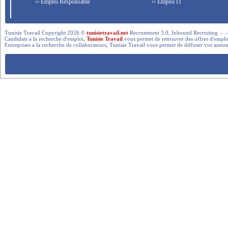
›› Emploi Responsable
›› Emploi IT
Tunisie Travail Copyright 2026 ©
tunisietravail.net
Recrutement 3.0, Inbound Recruiting .- .-.. --- 
Candidats a la recherche d'emploi,
Tunisie Travail
vous permet de retrouver des offres d'emploi 
Entreprises a la recherche de collaborateurs, Tunisie Travail vous permet de diffuser vos annon