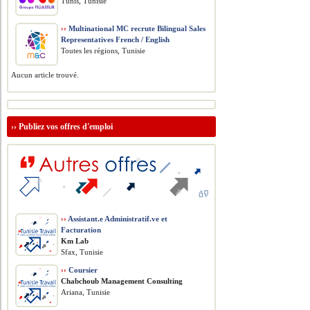
Tunis, Tunisie
››
Multinational MC recrute Bilingual Sales
Representatives French / English
Toutes les régions, Tunisie
Aucun article trouvé.
››
Publiez vos offres d'emploi
››
Assistant.e Administratif.ve et
Facturation
Km Lab
Sfax, Tunisie
››
Coursier
Chabchoub Management Consulting
Ariana, Tunisie