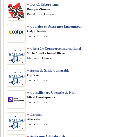
››
Des Collaborateurs
Banque Zitouna
Ben Arous, Tunisie
››
Courtier en Assurance Emprunteur
Cafpi Tunisie
Tunis, Tunisie
››
Chargé.e Commerce International
Société Folla Immobilière
Monastir, Tunisie
››
Agent de Saisie Comptable
Opi Sarl
Tunis, Tunisie
››
Conseiller.ere Clientèle de Nuit
Miral Development
Tunis, Tunisie
››
Barman
Allescale
Tunis, Tunisie
››
Assistante Administrative