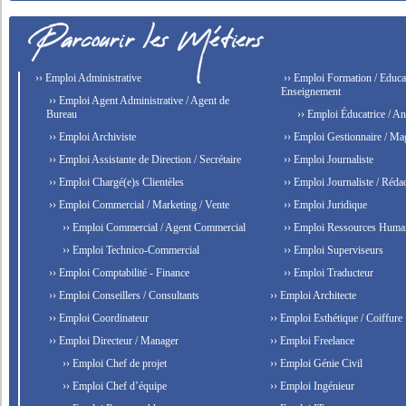
›› Emploi Administrative
›› Emploi Formation / Educat
Enseignement
›› Emploi Agent Administrative / Agent de
Bureau
›› Emploi Éducatrice / An
›› Emploi Archiviste
›› Emploi Gestionnaire / Ma
›› Emploi Assistante de Direction / Secrétaire
›› Emploi Journaliste
›› Emploi Chargé(e)s Clientèles
›› Emploi Journaliste / Rédac
›› Emploi Commercial / Marketing / Vente
›› Emploi Juridique
›› Emploi Commercial / Agent Commercial
›› Emploi Ressources Huma
›› Emploi Technico-Commercial
›› Emploi Superviseurs
›› Emploi Comptabilité - Finance
›› Emploi Traducteur
›› Emploi Conseillers / Consultants
›› Emploi Architecte
›› Emploi Coordinateur
›› Emploi Esthétique / Coiffure
›› Emploi Directeur / Manager
›› Emploi Freelance
›› Emploi Chef de projet
›› Emploi Génie Civil
›› Emploi Chef d’équipe
›› Emploi Ingénieur