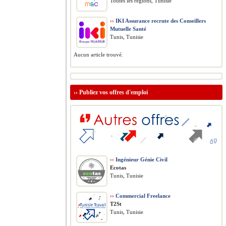
Toutes les régions, Tunisie
››
IKI Assurance recrute des Conseillers
Mutuelle Santé
Tunis, Tunisie
Aucun article trouvé.
››
Publiez vos offres d'emploi
››
Ingénieur Génie Civil
Ecotas
Tunis, Tunisie
››
Commercial Freelance
T2St
Tunis, Tunisie