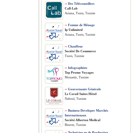
››
Des Téléconseillers
Call-Lab
Ariana, Tunis, Tunisie
››
Femme de Ménage
Ip Unlimited
Ariana, Tunis, Tunisie
››
Chauffeur
Société De Commerce
Tunis, Tunisie
››
Infographiste
Top Promo Voyages
Monastir, Tunisie
››
Gouvernante Générale
Le Corail Suites Hôtel
Nabeul, Tunisie
››
Business Developer Marchés
Internationaux
Société Alberton Medical
Bizerte, Tunisie
››
Technicien.ne de Production