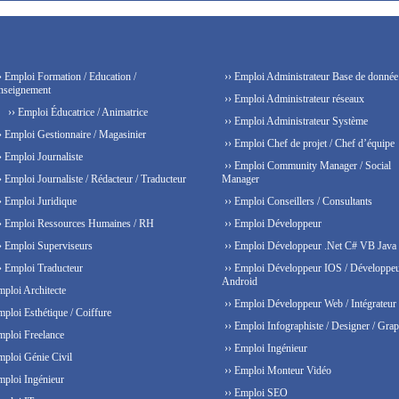
› Emploi Formation / Education /
›› Emploi Administrateur Base de donnée
nseignement
›› Emploi Administrateur réseaux
›› Emploi Éducatrice / Animatrice
›› Emploi Administrateur Système
› Emploi Gestionnaire / Magasinier
›› Emploi Chef de projet / Chef d’équipe
› Emploi Journaliste
›› Emploi Community Manager / Social
› Emploi Journaliste / Rédacteur / Traducteur
Manager
› Emploi Juridique
›› Emploi Conseillers / Consultants
› Emploi Ressources Humaines / RH
›› Emploi Développeur
› Emploi Superviseurs
›› Emploi Développeur .Net C# VB Java
› Emploi Traducteur
›› Emploi Développeur IOS / Développe
Android
mploi Architecte
›› Emploi Développeur Web / Intégrateur
mploi Esthétique / Coiffure
›› Emploi Infographiste / Designer / Grap
mploi Freelance
›› Emploi Ingénieur
mploi Génie Civil
›› Emploi Monteur Vidéo
mploi Ingénieur
›› Emploi SEO