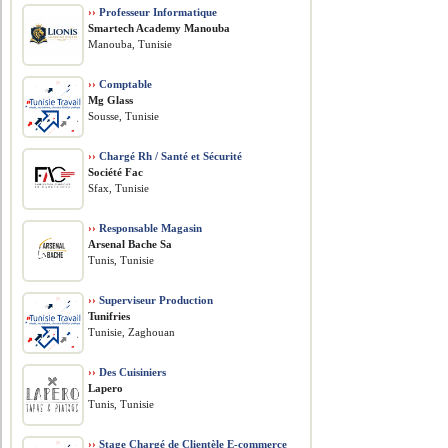
››
Professeur Informatique
Smartech Academy Manouba
Manouba, Tunisie
››
Comptable
Mg Glass
Sousse, Tunisie
››
Chargé Rh / Santé et Sécurité
Société Fac
Sfax, Tunisie
››
Responsable Magasin
Arsenal Bache Sa
Tunis, Tunisie
››
Superviseur Production
Tunifries
Tunisie, Zaghouan
››
Des Cuisiniers
Lapero
Tunis, Tunisie
››
Stage Chargé de Clientèle E-commerce