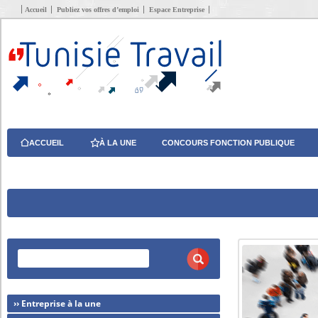
Accueil
Publiez vos offres d’emploi
Espace Entreprise
ACCUEIL
À LA UNE
CONCOURS FONCTION PUBLIQUE
›› Entreprise à la une