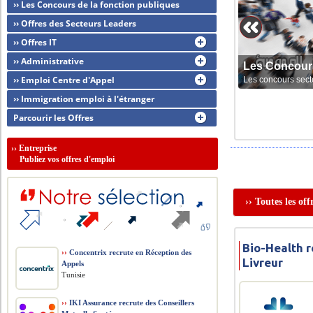
›› Les Concours de la fonction publiques
›› Offres des Secteurs Leaders
›› Offres IT
›› Administrative
Les Concour
›› Emploi Centre d'Appel
Les concours sect
›› Immigration emploi à l'étranger
Parcourir les Offres
››
Entreprise
Publiez vos offres d'emploi
›› Toutes les of
Bio-Health r
››
Concentrix recrute en Réception des
Livreur
Appels
Tunisie
››
IKI Assurance recrute des Conseillers