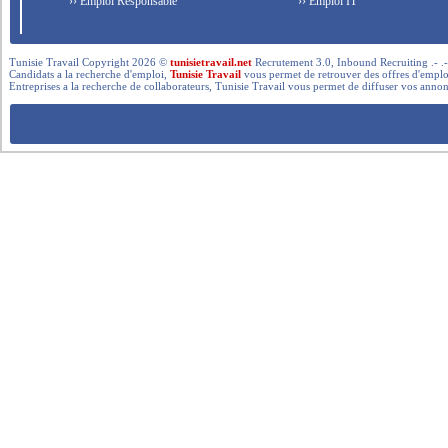
›› Emploi Responsable
›› Emploi IT
Tunisie Travail Copyright 2026 ©
tunisietravail.net
Recrutement 3.0, Inbound Recruiting .- .-.. --- 
Candidats a la recherche d'emploi,
Tunisie Travail
vous permet de retrouver des offres d'emploi 
Entreprises a la recherche de collaborateurs, Tunisie Travail vous permet de diffuser vos annon