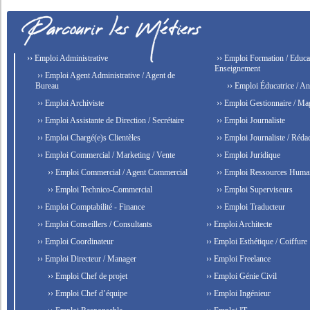
›› Emploi Administrative
›› Emploi Formation / Educat
Enseignement
›› Emploi Agent Administrative / Agent de
Bureau
›› Emploi Éducatrice / An
›› Emploi Archiviste
›› Emploi Gestionnaire / Ma
›› Emploi Assistante de Direction / Secrétaire
›› Emploi Journaliste
›› Emploi Chargé(e)s Clientèles
›› Emploi Journaliste / Rédac
›› Emploi Commercial / Marketing / Vente
›› Emploi Juridique
›› Emploi Commercial / Agent Commercial
›› Emploi Ressources Huma
›› Emploi Technico-Commercial
›› Emploi Superviseurs
›› Emploi Comptabilité - Finance
›› Emploi Traducteur
›› Emploi Conseillers / Consultants
›› Emploi Architecte
›› Emploi Coordinateur
›› Emploi Esthétique / Coiffure
›› Emploi Directeur / Manager
›› Emploi Freelance
›› Emploi Chef de projet
›› Emploi Génie Civil
›› Emploi Chef d’équipe
›› Emploi Ingénieur