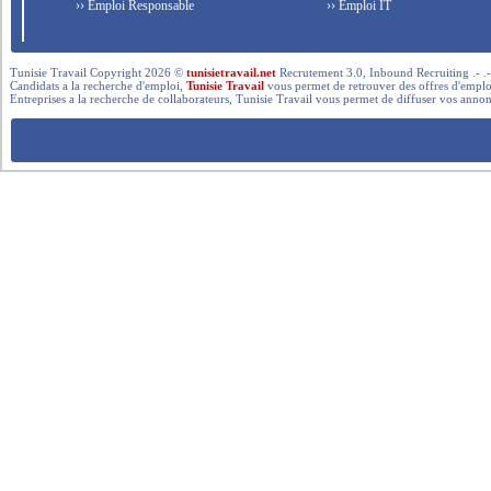
›› Emploi Responsable
›› Emploi IT
Tunisie Travail Copyright 2026 ©
tunisietravail.net
Recrutement 3.0, Inbound Recruiting .- .-.. --- 
Candidats a la recherche d'emploi,
Tunisie Travail
vous permet de retrouver des offres d'emploi 
Entreprises a la recherche de collaborateurs, Tunisie Travail vous permet de diffuser vos annon