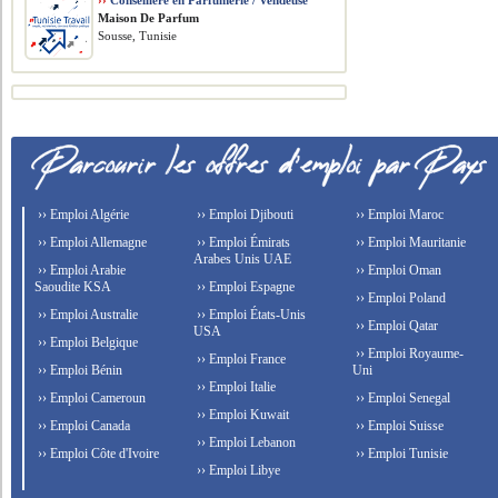
››
Conseillère en Parfumerie / Vendeuse
Maison De Parfum
Sousse, Tunisie
›› Emploi Algérie
›› Emploi Djibouti
›› Emploi Maroc
›› Emploi Allemagne
›› Emploi Émirats
›› Emploi Mauritanie
Arabes Unis UAE
›› Emploi Arabie
›› Emploi Oman
Saoudite KSA
›› Emploi Espagne
›› Emploi Poland
›› Emploi Australie
›› Emploi États-Unis
›› Emploi Qatar
USA
›› Emploi Belgique
›› Emploi Royaume-
›› Emploi France
›› Emploi Bénin
Uni
›› Emploi Italie
›› Emploi Cameroun
›› Emploi Senegal
›› Emploi Kuwait
›› Emploi Canada
›› Emploi Suisse
›› Emploi Lebanon
›› Emploi Côte d'Ivoire
›› Emploi Tunisie
›› Emploi Libye