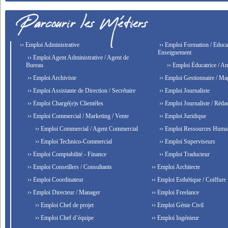
›› Emploi Administrative
›› Emploi Formation / Educat
Enseignement
›› Emploi Agent Administrative / Agent de
Bureau
›› Emploi Éducatrice / An
›› Emploi Archiviste
›› Emploi Gestionnaire / Ma
›› Emploi Assistante de Direction / Secrétaire
›› Emploi Journaliste
›› Emploi Chargé(e)s Clientèles
›› Emploi Journaliste / Rédac
›› Emploi Commercial / Marketing / Vente
›› Emploi Juridique
›› Emploi Commercial / Agent Commercial
›› Emploi Ressources Huma
›› Emploi Technico-Commercial
›› Emploi Superviseurs
›› Emploi Comptabilité - Finance
›› Emploi Traducteur
›› Emploi Conseillers / Consultants
›› Emploi Architecte
›› Emploi Coordinateur
›› Emploi Esthétique / Coiffure
›› Emploi Directeur / Manager
›› Emploi Freelance
›› Emploi Chef de projet
›› Emploi Génie Civil
›› Emploi Chef d’équipe
›› Emploi Ingénieur