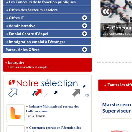
›› Les Concours de la fonction publiques
›› Offres des Secteurs Leaders
›› Offres IT
›› Administrative
Les Concour
›› Emploi Centre d'Appel
Les concours sect
›› Immigration emploi à l'étranger
Parcourir les Offres
››
Entreprise
Publiez vos offres d'emploi
›› Toutes les of
Marste recru
››
Industrie Multinational recrute des
Superviseur
Collaborateurs
Tunis, Tunisie
››
Concentrix recrute en Réception des