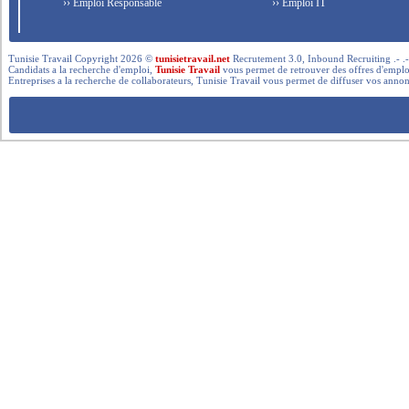
›› Emploi Responsable
›› Emploi IT
Tunisie Travail Copyright 2026 ©
tunisietravail.net
Recrutement 3.0, Inbound Recruiting .- .-.. --- 
Candidats a la recherche d'emploi,
Tunisie Travail
vous permet de retrouver des offres d'emploi 
Entreprises a la recherche de collaborateurs, Tunisie Travail vous permet de diffuser vos annon