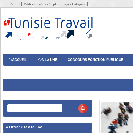
Accueil
Publiez vos offres d’emploi
Espace Entreprise
ACCUEIL
À LA UNE
CONCOURS FONCTION PUBLIQUE
›› Entreprise à la une