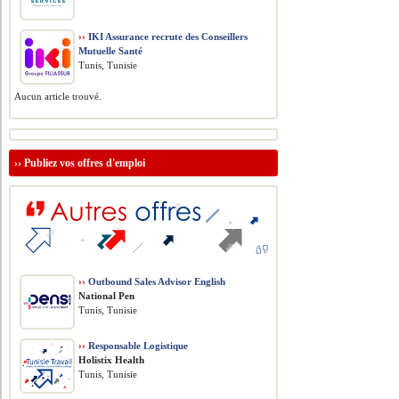
››
IKI Assurance recrute des Conseillers
Mutuelle Santé
Tunis, Tunisie
Aucun article trouvé.
››
Publiez vos offres d'emploi
››
Outbound Sales Advisor English
National Pen
Tunis, Tunisie
››
Responsable Logistique
Holistix Health
Tunis, Tunisie