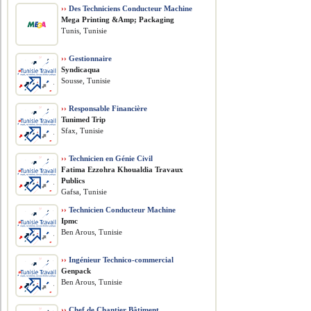
››
Des Techniciens Conducteur Machine
Mega Printing &Amp; Packaging
Tunis, Tunisie
››
Gestionnaire
Syndicaqua
Sousse, Tunisie
››
Responsable Financière
Tunimed Trip
Sfax, Tunisie
››
Technicien en Génie Civil
Fatima Ezzohra Khoualdia Travaux
Publics
Gafsa, Tunisie
››
Technicien Conducteur Machine
Ipmc
Ben Arous, Tunisie
››
Ingénieur Technico-commercial
Genpack
Ben Arous, Tunisie
››
Chef de Chantier Bâtiment