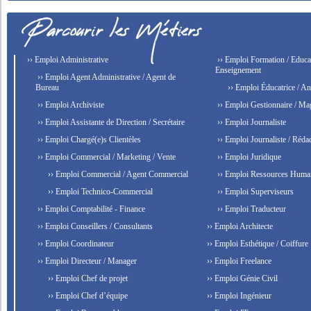
›› Emploi Administrative
›› Emploi Formation / Educat
Enseignement
›› Emploi Agent Administrative / Agent de
Bureau
›› Emploi Éducatrice / An
›› Emploi Archiviste
›› Emploi Gestionnaire / Ma
›› Emploi Assistante de Direction / Secrétaire
›› Emploi Journaliste
›› Emploi Chargé(e)s Clientèles
›› Emploi Journaliste / Rédac
›› Emploi Commercial / Marketing / Vente
›› Emploi Juridique
›› Emploi Commercial / Agent Commercial
›› Emploi Ressources Huma
›› Emploi Technico-Commercial
›› Emploi Superviseurs
›› Emploi Comptabilité - Finance
›› Emploi Traducteur
›› Emploi Conseillers / Consultants
›› Emploi Architecte
›› Emploi Coordinateur
›› Emploi Esthétique / Coiffure
›› Emploi Directeur / Manager
›› Emploi Freelance
›› Emploi Chef de projet
›› Emploi Génie Civil
›› Emploi Chef d’équipe
›› Emploi Ingénieur