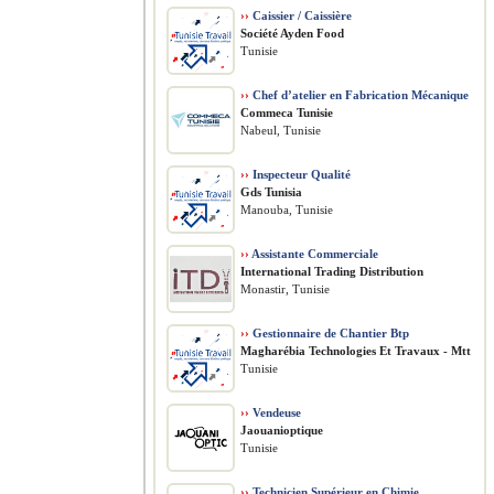
››
Caissier / Caissière
Société Ayden Food
Tunisie
››
Chef d’atelier en Fabrication Mécanique
Commeca Tunisie
Nabeul, Tunisie
››
Inspecteur Qualité
Gds Tunisia
Manouba, Tunisie
››
Assistante Commerciale
International Trading Distribution
Monastir, Tunisie
››
Gestionnaire de Chantier Btp
Magharébia Technologies Et Travaux - Mtt
Tunisie
››
Vendeuse
Jaouanioptique
Tunisie
››
Technicien Supérieur en Chimie