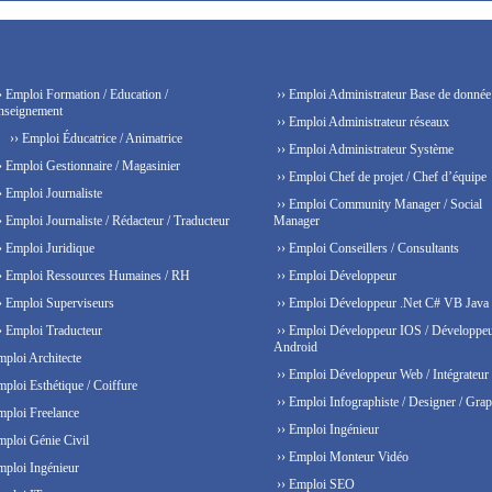
› Emploi Formation / Education /
›› Emploi Administrateur Base de donnée
nseignement
›› Emploi Administrateur réseaux
›› Emploi Éducatrice / Animatrice
›› Emploi Administrateur Système
› Emploi Gestionnaire / Magasinier
›› Emploi Chef de projet / Chef d’équipe
› Emploi Journaliste
›› Emploi Community Manager / Social
› Emploi Journaliste / Rédacteur / Traducteur
Manager
› Emploi Juridique
›› Emploi Conseillers / Consultants
› Emploi Ressources Humaines / RH
›› Emploi Développeur
› Emploi Superviseurs
›› Emploi Développeur .Net C# VB Java
› Emploi Traducteur
›› Emploi Développeur IOS / Développe
Android
mploi Architecte
›› Emploi Développeur Web / Intégrateur
mploi Esthétique / Coiffure
›› Emploi Infographiste / Designer / Grap
mploi Freelance
›› Emploi Ingénieur
mploi Génie Civil
›› Emploi Monteur Vidéo
mploi Ingénieur
›› Emploi SEO