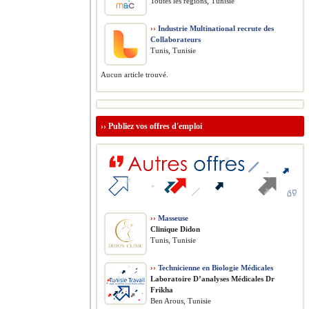
Toutes les régions, Tunisie
››
Industrie Multinational recrute des
Collaborateurs
Tunis, Tunisie
Aucun article trouvé.
››
Publiez vos offres d'emploi
››
Masseuse
Clinique Didon
Tunis, Tunisie
››
Technicienne en Biologie Médicales
Laboratoire D’analyses Médicales Dr
Frikha
Ben Arous, Tunisie