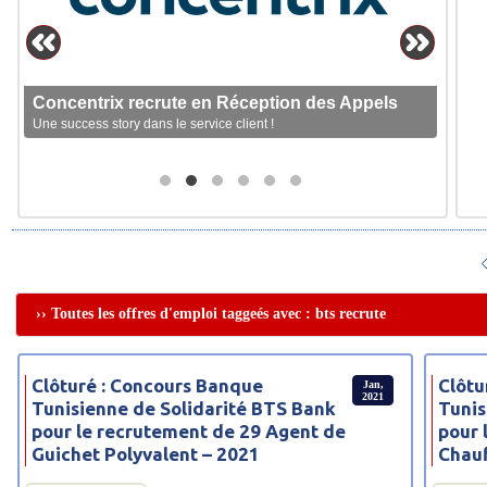
Concentrix recrute en Réception des Appels
Une success story dans le service client !
›› Toutes les offres d'emploi taggeés avec : bts recrute
Clôturé : Concours Banque
Clôtu
Jan,
2021
Tunisienne de Solidarité BTS Bank
Tunis
pour le recrutement de 29 Agent de
pour 
Guichet Polyvalent – 2021
Chauf