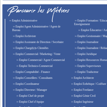
›› Emploi Administrative
›› Emploi Formation / Educat
Enseignement
›› Emploi Agent Administrative / Agent de
Bureau
›› Emploi Éducatrice / An
›› Emploi Archiviste
›› Emploi Gestionnaire / Ma
›› Emploi Assistante de Direction / Secrétaire
›› Emploi Journaliste
›› Emploi Chargé(e)s Clientèles
›› Emploi Journaliste / Rédac
›› Emploi Commercial / Marketing / Vente
›› Emploi Juridique
›› Emploi Commercial / Agent Commercial
›› Emploi Ressources Huma
›› Emploi Technico-Commercial
›› Emploi Superviseurs
›› Emploi Comptabilité - Finance
›› Emploi Traducteur
›› Emploi Conseillers / Consultants
›› Emploi Architecte
›› Emploi Coordinateur
›› Emploi Esthétique / Coiffure
›› Emploi Directeur / Manager
›› Emploi Freelance
›› Emploi Chef de projet
›› Emploi Génie Civil
›› Emploi Chef d’équipe
›› Emploi Ingénieur