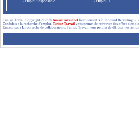
›› Emploi Responsable
›› Emploi IT
Tunisie Travail Copyright 2026 ©
tunisietravail.net
Recrutement 3.0, Inbound Recruiting .- .-.. --- 
Candidats a la recherche d'emploi,
Tunisie Travail
vous permet de retrouver des offres d'emploi 
Entreprises a la recherche de collaborateurs, Tunisie Travail vous permet de diffuser vos annon