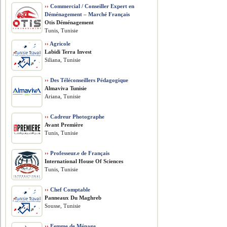
››
Commercial / Conseiller Expert en
Déménagement – Marché Français
Otis Déménagement
Tunis, Tunisie
››
Agricole
Labidi Terra Invest
Siliana, Tunisie
››
Des Téléconseillers Pédagogique
Almaviva Tunisie
Ariana, Tunisie
››
Cadreur Photographe
Avant Première
Tunis, Tunisie
››
Professeur.e de Français
International House Of Sciences
Tunis, Tunisie
››
Chef Comptable
Panneaux Du Maghreb
Sousse, Tunisie
››
Femme de Ménage