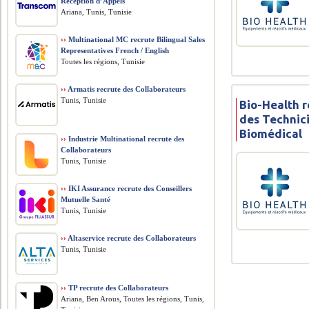
Réception d’Appels
Ariana, Tunis, Tunisie
››
Multinational MC recrute Bilingual Sales
Representatives French / English
Toutes les régions, Tunisie
››
Armatis recrute des Collaborateurs
Tunis, Tunisie
Bio-Health r
des Technic
Biomédical
››
Industrie Multinational recrute des
Collaborateurs
Tunis, Tunisie
››
IKI Assurance recrute des Conseillers
Mutuelle Santé
Tunis, Tunisie
››
Altaservice recrute des Collaborateurs
Tunis, Tunisie
››
TP recrute des Collaborateurs
Ariana, Ben Arous, Toutes les régions, Tunis,