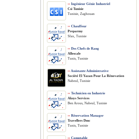
››
Ingénieur Génie Industriel
Csi Tunisie
Tunisie, Zaghouan
››
Chauffeur
Preparmy
Sfax, Tunisie
››
Des Chefs de Rang
Allescale
Tunis, Tunisie
››
Assistante Administrative
Société El Yazan Pour La Rénovation
Nabeul, Tunisie
››
Technicien en Industrie
Aksys Services
Ben Arous, Nabeul, Tunisie
››
Réservation Manager
Travellers Dmc
Tunis, Tunisie
››
Comptable