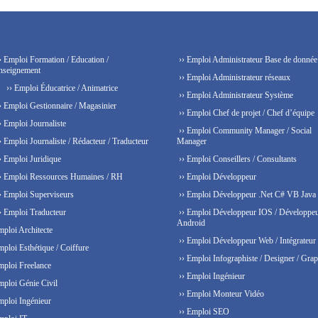
› Emploi Formation / Education /
›› Emploi Administrateur Base de donnée
nseignement
›› Emploi Administrateur réseaux
›› Emploi Éducatrice / Animatrice
›› Emploi Administrateur Système
› Emploi Gestionnaire / Magasinier
›› Emploi Chef de projet / Chef d’équipe
› Emploi Journaliste
›› Emploi Community Manager / Social
› Emploi Journaliste / Rédacteur / Traducteur
Manager
› Emploi Juridique
›› Emploi Conseillers / Consultants
› Emploi Ressources Humaines / RH
›› Emploi Développeur
› Emploi Superviseurs
›› Emploi Développeur .Net C# VB Java
› Emploi Traducteur
›› Emploi Développeur IOS / Développe
Android
mploi Architecte
›› Emploi Développeur Web / Intégrateur
mploi Esthétique / Coiffure
›› Emploi Infographiste / Designer / Grap
mploi Freelance
›› Emploi Ingénieur
mploi Génie Civil
›› Emploi Monteur Vidéo
mploi Ingénieur
›› Emploi SEO