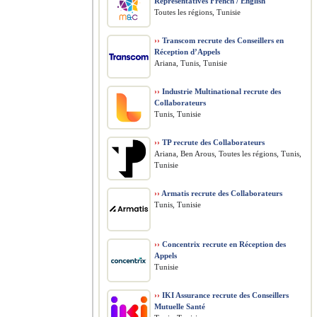
Representatives French / English
Toutes les régions, Tunisie
››
Transcom recrute des Conseillers en
Réception d’Appels
Ariana, Tunis, Tunisie
››
Industrie Multinational recrute des
Collaborateurs
Tunis, Tunisie
››
TP recrute des Collaborateurs
Ariana, Ben Arous, Toutes les régions, Tunis,
Tunisie
››
Armatis recrute des Collaborateurs
Tunis, Tunisie
››
Concentrix recrute en Réception des
Appels
Tunisie
››
IKI Assurance recrute des Conseillers
Mutuelle Santé