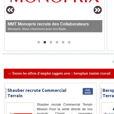
MMT Monoprix recrute des Collaborateurs
Monoprix, Nous cherchons pour nos filiale...
›› Toutes les offres d'emploi taggeés avec : beroplast tunisie travail
Shauber recrute Commercial
Berop
Juil,
2026
Terrain
Terra
Shauber recrute Commercial Terrain
Mission Pour la vente directe de nos
produits. Clients : grossistes