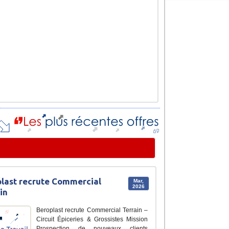
last recrute Commercial
Mar,
2026
in
Beroplast recrute Commercial Terrain –
Circuit Épiceries & Grossistes Mission
Prospection de nouveaux clients