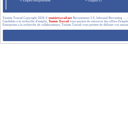
›› Emploi Responsable
›› Emploi IT
Tunisie Travail Copyright 2026 ©
tunisietravail.net
Recrutement 3.0, Inbound Recruiting .- .-.. --- 
Candidats a la recherche d'emploi,
Tunisie Travail
vous permet de retrouver des offres d'emploi 
Entreprises a la recherche de collaborateurs, Tunisie Travail vous permet de diffuser vos annon