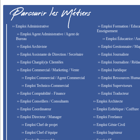
›› Emploi Administrative
›› Emploi Formation / Educat
Enseignement
›› Emploi Agent Administrative / Agent de
Bureau
›› Emploi Éducatrice / An
›› Emploi Archiviste
›› Emploi Gestionnaire / Ma
›› Emploi Assistante de Direction / Secrétaire
›› Emploi Journaliste
›› Emploi Chargé(e)s Clientèles
›› Emploi Journaliste / Rédac
›› Emploi Commercial / Marketing / Vente
›› Emploi Juridique
›› Emploi Commercial / Agent Commercial
›› Emploi Ressources Huma
›› Emploi Technico-Commercial
›› Emploi Superviseurs
›› Emploi Comptabilité - Finance
›› Emploi Traducteur
›› Emploi Conseillers / Consultants
›› Emploi Architecte
›› Emploi Coordinateur
›› Emploi Esthétique / Coiffure
›› Emploi Directeur / Manager
›› Emploi Freelance
›› Emploi Chef de projet
›› Emploi Génie Civil
›› Emploi Chef d’équipe
›› Emploi Ingénieur