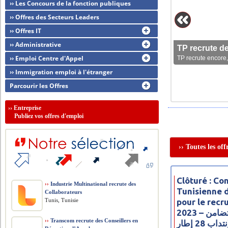
›› Les Concours de la fonction publiques
›› Offres des Secteurs Leaders
›› Offres IT
›› Administrative
TP recrute d
›› Emploi Centre d'Appel
TP recrute encore,
›› Immigration emploi à l'étranger
Parcourir les Offres
››
Entreprise
Publiez vos offres d'emploi
›› Toutes les of
Clôturé : C
››
Industrie Multinational recrute des
Tunisienne 
Collaborateurs
Tunis, Tunisie
pour le rec
2023 – مناظرة البنك التونسي للتضامن
››
Transcom recrute des Conseillers en
تداب 28 إطار