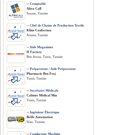
››
Comptable
Altra Call
Sousse, Tunisie
››
Chef de Chaine de Production Textile
Kline Confection
Ariana, Tunisie
››
Aide Magasinier
H Factory
Ben Arous, Tunis, Tunisie
››
Préparateur / Aide Préparateur
Pharmacie Ben Frej
Tunis, Tunisie
››
Secrétaire Médicale
Cabinet Médical Mm
Tunis, Tunisie
››
Ingénieur Électrique
Be4Ic Automation
Sfax, Tunisie
››
Conducteur Machine