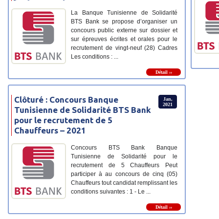
La Banque Tunisienne de Solidarité
BTS Bank se propose d’organiser un
concours public externe sur dossier et
sur épreuves écrites et orales pour le
recrutement de vingt-neuf (28) Cadres
Les conditions : ...
Détail ››
Clôturé : Concours Banque
Jan,
2021
Tunisienne de Solidarité BTS Bank
pour le recrutement de 5
Chauffeurs – 2021
Concours BTS Bank Banque
Tunisienne de Solidarité pour le
recrutement de 5 Chauffeurs Peut
participer à au concours de cinq (05)
Chauffeurs tout candidat remplissant les
conditions suivantes : 1 - Le ...
Détail ››