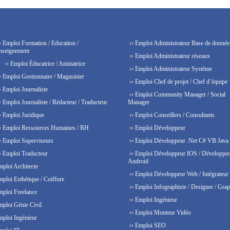
› Emploi Formation / Education /
›› Emploi Administrateur Base de donnée
nseignement
›› Emploi Administrateur réseaux
›› Emploi Éducatrice / Animatrice
›› Emploi Administrateur Système
› Emploi Gestionnaire / Magasinier
›› Emploi Chef de projet / Chef d’équipe
› Emploi Journaliste
›› Emploi Community Manager / Social
› Emploi Journaliste / Rédacteur / Traducteur
Manager
› Emploi Juridique
›› Emploi Conseillers / Consultants
› Emploi Ressources Humaines / RH
›› Emploi Développeur
› Emploi Superviseurs
›› Emploi Développeur .Net C# VB Java
› Emploi Traducteur
›› Emploi Développeur IOS / Développe
Android
mploi Architecte
›› Emploi Développeur Web / Intégrateur
mploi Esthétique / Coiffure
›› Emploi Infographiste / Designer / Grap
mploi Freelance
›› Emploi Ingénieur
mploi Génie Civil
›› Emploi Monteur Vidéo
mploi Ingénieur
›› Emploi SEO