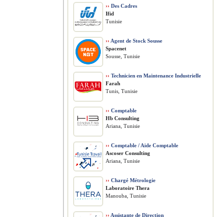
››
Des Cadres
Ifid
Tunisie
››
Agent de Stock Sousse
Spacenet
Sousse, Tunisie
››
Technicien en Maintenance Industrielle
Farah
Tunis, Tunisie
››
Comptable
Hb Consulting
Ariana, Tunisie
››
Comptable / Aide Comptable
Ascoser Consulting
Ariana, Tunisie
››
Chargé Métrologie
Laboratoire Thera
Manouba, Tunisie
››
Assistante de Direction