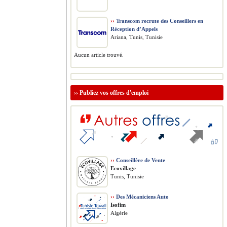
››
Transcom recrute des Conseillers en
Réception d’Appels
Ariana, Tunis, Tunisie
Aucun article trouvé.
››
Publiez vos offres d'emploi
››
Conseillère de Vente
Ecovillage
Tunis, Tunisie
››
Des Mécaniciens Auto
Isofim
Algérie