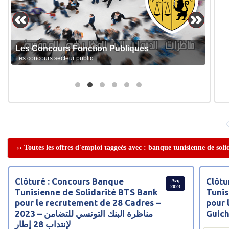
Les Concours Fonction Publiques
Les concours secteur public
›› Toutes les offres d'emploi taggeés avec : banque tunisienne de soli
Clôturé : Concours Banque
Clôtu
Avr,
2023
Tunisienne de Solidarité BTS Bank
Tunis
pour le recrutement de 28 Cadres –
pour 
2023 – مناظرة البنك التونسي للتضامن
Guich
لإنتداب 28 إطار