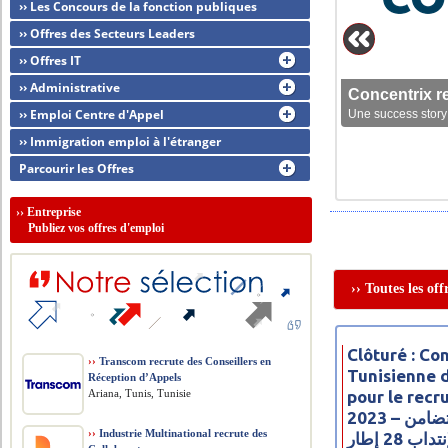
›› Les Concours de la fonction publiques
›› Offres des Secteurs Leaders
›› Offres IT
›› Administrative
Concentrix r
›› Emploi Centre d'Appel
Une success story 
›› Immigration emploi à l'étranger
Parcourir les Offres
››
Entreprise
Publiez vos offres d'emploi
›› Toutes les of
Clôturé : C
››
Transcom recrute des Conseillers en
Tunisienne 
Réception d’Appels
Ariana, Tunis, Tunisie
pour le rec
2023 – مناظرة البنك التونسي للتضامن
››
Industrie Multinational recrute des
تداب 28 إطار