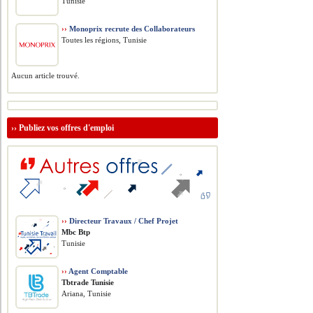
Tunisie
››
Monoprix recrute des Collaborateurs
Toutes les régions, Tunisie
Aucun article trouvé.
››
Publiez vos offres d'emploi
››
Directeur Travaux / Chef Projet
Mbc Btp
Tunisie
››
Agent Comptable
Tbtrade Tunisie
Ariana, Tunisie