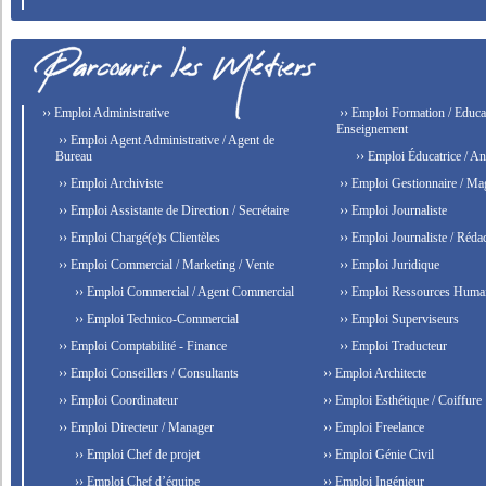
›› Emploi Administrative
›› Emploi Formation / Educat
Enseignement
›› Emploi Agent Administrative / Agent de
Bureau
›› Emploi Éducatrice / An
›› Emploi Archiviste
›› Emploi Gestionnaire / Ma
›› Emploi Assistante de Direction / Secrétaire
›› Emploi Journaliste
›› Emploi Chargé(e)s Clientèles
›› Emploi Journaliste / Rédac
›› Emploi Commercial / Marketing / Vente
›› Emploi Juridique
›› Emploi Commercial / Agent Commercial
›› Emploi Ressources Huma
›› Emploi Technico-Commercial
›› Emploi Superviseurs
›› Emploi Comptabilité - Finance
›› Emploi Traducteur
›› Emploi Conseillers / Consultants
›› Emploi Architecte
›› Emploi Coordinateur
›› Emploi Esthétique / Coiffure
›› Emploi Directeur / Manager
›› Emploi Freelance
›› Emploi Chef de projet
›› Emploi Génie Civil
›› Emploi Chef d’équipe
›› Emploi Ingénieur