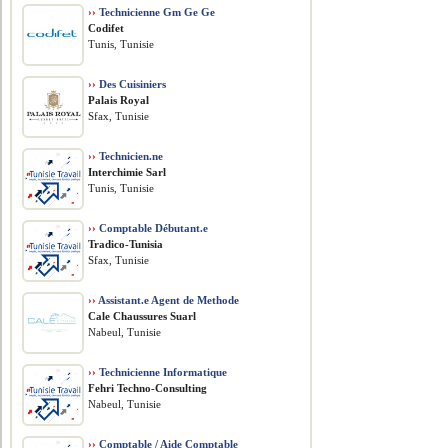
››
Technicienne Gm Ge Ge
Codifet
Tunis, Tunisie
››
Des Cuisiniers
Palais Royal
Sfax, Tunisie
››
Technicien.ne
Interchimie Sarl
Tunis, Tunisie
››
Comptable Débutant.e
Tradico-Tunisia
Sfax, Tunisie
››
Assistant.e Agent de Methode
Cale Chaussures Suarl
Nabeul, Tunisie
››
Technicienne Informatique
Fehri Techno-Consulting
Nabeul, Tunisie
››
Comptable / Aide Comptable