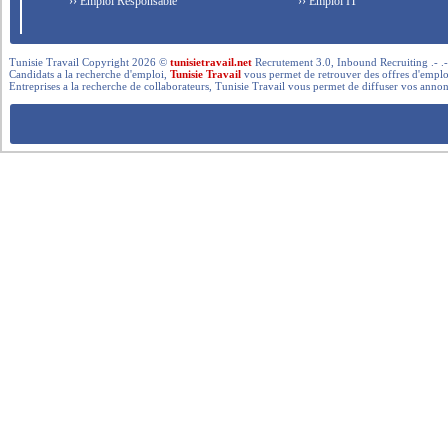
›› Emploi Responsable
›› Emploi IT
Tunisie Travail Copyright 2026 ©
tunisietravail.net
Recrutement 3.0, Inbound Recruiting .- .-.. --- 
Candidats a la recherche d'emploi,
Tunisie Travail
vous permet de retrouver des offres d'emploi 
Entreprises a la recherche de collaborateurs, Tunisie Travail vous permet de diffuser vos annon