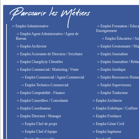
›› Emploi Administrative
›› Emploi Formation / Educat
Enseignement
›› Emploi Agent Administrative / Agent de
Bureau
›› Emploi Éducatrice / An
›› Emploi Archiviste
›› Emploi Gestionnaire / Ma
›› Emploi Assistante de Direction / Secrétaire
›› Emploi Journaliste
›› Emploi Chargé(e)s Clientèles
›› Emploi Journaliste / Rédac
›› Emploi Commercial / Marketing / Vente
›› Emploi Juridique
›› Emploi Commercial / Agent Commercial
›› Emploi Ressources Huma
›› Emploi Technico-Commercial
›› Emploi Superviseurs
›› Emploi Comptabilité - Finance
›› Emploi Traducteur
›› Emploi Conseillers / Consultants
›› Emploi Architecte
›› Emploi Coordinateur
›› Emploi Esthétique / Coiffure
›› Emploi Directeur / Manager
›› Emploi Freelance
›› Emploi Chef de projet
›› Emploi Génie Civil
›› Emploi Chef d’équipe
›› Emploi Ingénieur