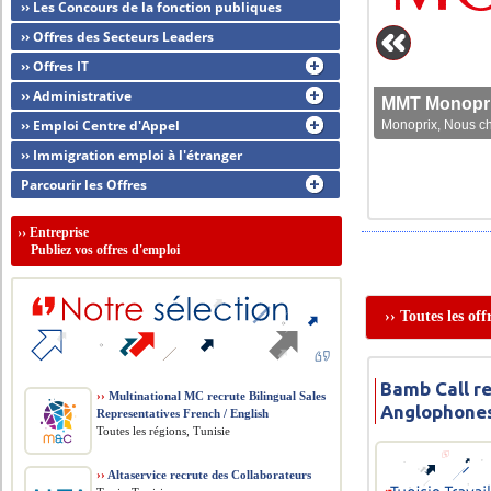
›› Les Concours de la fonction publiques
›› Offres des Secteurs Leaders
›› Offres IT
›› Administrative
MMT Monoprix
›› Emploi Centre d'Appel
Monoprix, Nous che
›› Immigration emploi à l'étranger
Parcourir les Offres
››
Entreprise
Publiez vos offres d'emploi
›› Toutes les of
Bamb Call r
››
Multinational MC recrute Bilingual Sales
Anglophone
Representatives French / English
Toutes les régions, Tunisie
››
Altaservice recrute des Collaborateurs