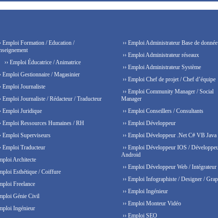
› Emploi Formation / Education /
›› Emploi Administrateur Base de donnée
nseignement
›› Emploi Administrateur réseaux
›› Emploi Éducatrice / Animatrice
›› Emploi Administrateur Système
› Emploi Gestionnaire / Magasinier
›› Emploi Chef de projet / Chef d’équipe
› Emploi Journaliste
›› Emploi Community Manager / Social
› Emploi Journaliste / Rédacteur / Traducteur
Manager
› Emploi Juridique
›› Emploi Conseillers / Consultants
› Emploi Ressources Humaines / RH
›› Emploi Développeur
› Emploi Superviseurs
›› Emploi Développeur .Net C# VB Java
› Emploi Traducteur
›› Emploi Développeur IOS / Développe
Android
mploi Architecte
›› Emploi Développeur Web / Intégrateur
mploi Esthétique / Coiffure
›› Emploi Infographiste / Designer / Grap
mploi Freelance
›› Emploi Ingénieur
mploi Génie Civil
›› Emploi Monteur Vidéo
mploi Ingénieur
›› Emploi SEO