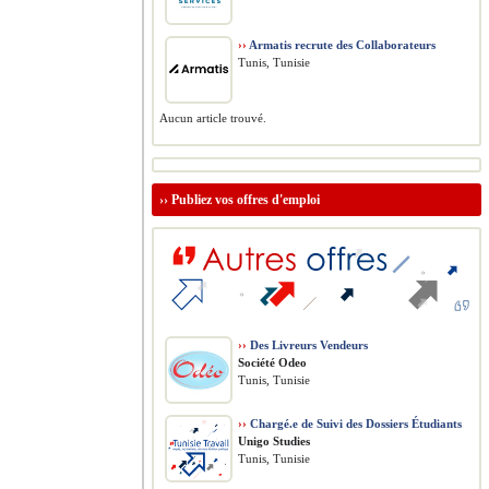
››
Armatis recrute des Collaborateurs
Tunis, Tunisie
Aucun article trouvé.
››
Publiez vos offres d'emploi
››
Des Livreurs Vendeurs
Société Odeo
Tunis, Tunisie
››
Chargé.e de Suivi des Dossiers Étudiants
Unigo Studies
Tunis, Tunisie