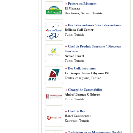
››
Peintre en Bâtiment
El Mazraa
Ben Arous, Nabeul, Tunisie
››
Des Télévendeuses / des Télévendeurs
Belliora Call Center
Tunis, Tunisie
››
Chef de Produit Tourisme / Directeur
Tourisme
Active Travel
Tunis, Tunisie
››
Des Collaborateurs
La Banque Tuniso Libyenne Btl
Toutes les régions, Tunisie
››
Chargé de Comptabilité
Alubaf Banque Offshore
Tunis, Tunisie
››
Chef de Bar
Hôtel Continental
Kairouan, Tunisie
››
Technicien.ne en Management Qualité