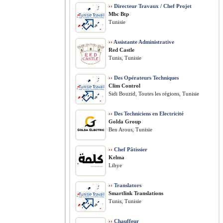
››
Directeur Travaux / Chef Projet
Mbc Btp
Tunisie
››
Assistante Administrative
Red Castle
Tunis, Tunisie
››
Des Opérateurs Techniques
Clim Control
Sidi Bouzid, Toutes les régions, Tunisie
››
Des Techniciens en Electricité
Golda Group
Ben Arous, Tunisie
››
Chef Pâtissier
Kelma
Libye
››
Translators
Smartlink Translations
Tunis, Tunisie
››
Chauffeur