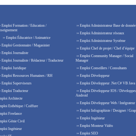
› Emploi Formation / Education /
›› Emploi Administrateur Base de donnée
nseignement
›› Emploi Administrateur réseaux
›› Emploi Éducatrice / Animatrice
›› Emploi Administrateur Système
› Emploi Gestionnaire / Magasinier
›› Emploi Chef de projet / Chef d’équipe
› Emploi Journaliste
›› Emploi Community Manager / Social
› Emploi Journaliste / Rédacteur / Traducteur
Manager
› Emploi Juridique
›› Emploi Conseillers / Consultants
› Emploi Ressources Humaines / RH
›› Emploi Développeur
› Emploi Superviseurs
›› Emploi Développeur .Net C# VB Java
› Emploi Traducteur
›› Emploi Développeur IOS / Développe
Android
mploi Architecte
›› Emploi Développeur Web / Intégrateur
mploi Esthétique / Coiffure
›› Emploi Infographiste / Designer / Grap
mploi Freelance
›› Emploi Ingénieur
mploi Génie Civil
›› Emploi Monteur Vidéo
mploi Ingénieur
›› Emploi SEO