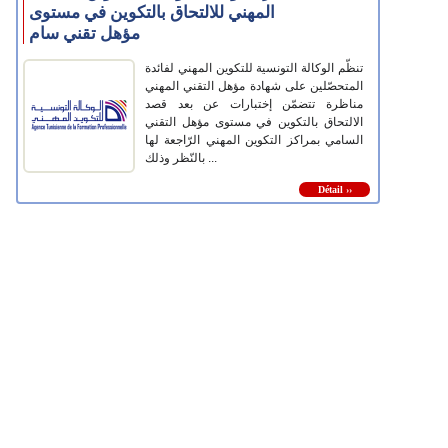
المهني للالتحاق بالتكوين في مستوى
مؤهل تقني سام
تنظّم الوكالة التونسية للتكوين المهني لفائدة
المتحصّلين على شهادة مؤهل التقني المهني
مناظرة تتضمّن إختبارات عن بعد قصد
الالتحاق بالتكوين في مستوى مؤهل التقني
السامي بمراكز التكوين المهني الرّاجعة لها
بالنّظر وذلك ...
Détail ››