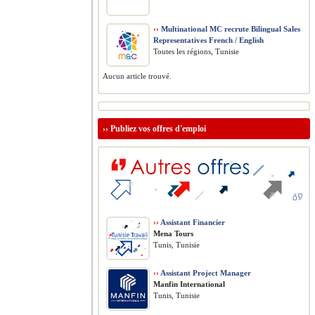
››
Multinational MC recrute Bilingual Sales
Representatives French / English
Toutes les régions, Tunisie
Aucun article trouvé.
››
Publiez vos offres d'emploi
››
Assistant Financier
Mena Tours
Tunis, Tunisie
››
Assistant Project Manager
Manfin International
Tunis, Tunisie