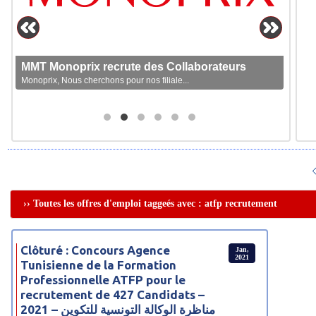
MMT Monoprix recrute des Collaborateurs
Monoprix, Nous cherchons pour nos filiale...
›› Toutes les offres d'emploi taggeés avec : atfp recrutement
Clôturé : Concours Agence
Jan,
2021
Tunisienne de la Formation
Professionnelle ATFP pour le
recrutement de 427 Candidats –
2021 – مناظرة الوكالة التونسية للتكوين