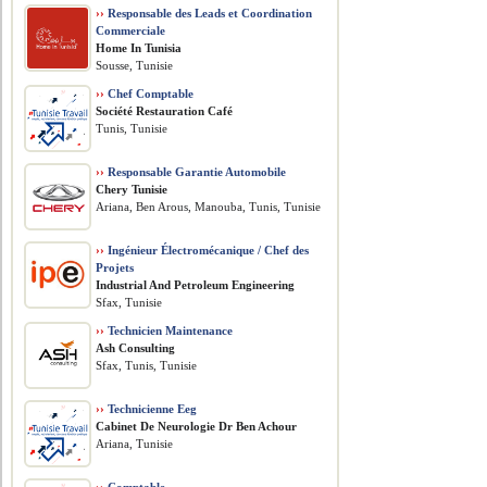
››
Responsable des Leads et Coordination
Commerciale
Home In Tunisia
Sousse, Tunisie
››
Chef Comptable
Société Restauration Café
Tunis, Tunisie
››
Responsable Garantie Automobile
Chery Tunisie
Ariana, Ben Arous, Manouba, Tunis, Tunisie
››
Ingénieur Électromécanique / Chef des
Projets
​Industrial And Petroleum Engineering
Sfax, Tunisie
››
Technicien Maintenance
Ash Consulting
Sfax, Tunis, Tunisie
››
Technicienne Eeg
Cabinet De Neurologie Dr Ben Achour
Ariana, Tunisie