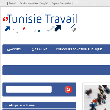
Accueil
Publiez vos offres d’emploi
Espace Entreprise
ACCUEIL
À LA UNE
CONCOURS FONCTION PUBLIQUE
›› Entreprise à la une