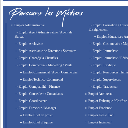
›› Emploi Administrative
›› Emploi Formation / Educat
Enseignement
›› Emploi Agent Administrative / Agent de
Bureau
›› Emploi Éducatrice / An
›› Emploi Archiviste
›› Emploi Gestionnaire / Ma
›› Emploi Assistante de Direction / Secrétaire
›› Emploi Journaliste
›› Emploi Chargé(e)s Clientèles
›› Emploi Journaliste / Rédac
›› Emploi Commercial / Marketing / Vente
›› Emploi Juridique
›› Emploi Commercial / Agent Commercial
›› Emploi Ressources Huma
›› Emploi Technico-Commercial
›› Emploi Superviseurs
›› Emploi Comptabilité - Finance
›› Emploi Traducteur
›› Emploi Conseillers / Consultants
›› Emploi Architecte
›› Emploi Coordinateur
›› Emploi Esthétique / Coiffure
›› Emploi Directeur / Manager
›› Emploi Freelance
›› Emploi Chef de projet
›› Emploi Génie Civil
›› Emploi Chef d’équipe
›› Emploi Ingénieur