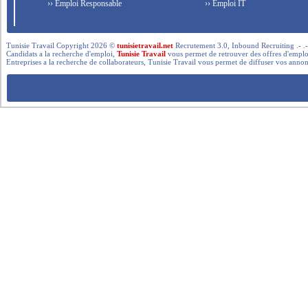
›› Emploi Responsable
›› Emploi IT
Tunisie Travail Copyright 2026 ©
tunisietravail.net
Recrutement 3.0, Inbound Recruiting .- .-.. --- 
Candidats a la recherche d'emploi,
Tunisie Travail
vous permet de retrouver des offres d'emploi 
Entreprises a la recherche de collaborateurs, Tunisie Travail vous permet de diffuser vos annon