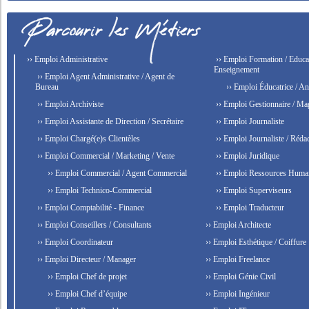
›› Emploi Administrative
›› Emploi Formation / Educat
Enseignement
›› Emploi Agent Administrative / Agent de
Bureau
›› Emploi Éducatrice / An
›› Emploi Archiviste
›› Emploi Gestionnaire / Ma
›› Emploi Assistante de Direction / Secrétaire
›› Emploi Journaliste
›› Emploi Chargé(e)s Clientèles
›› Emploi Journaliste / Rédac
›› Emploi Commercial / Marketing / Vente
›› Emploi Juridique
›› Emploi Commercial / Agent Commercial
›› Emploi Ressources Huma
›› Emploi Technico-Commercial
›› Emploi Superviseurs
›› Emploi Comptabilité - Finance
›› Emploi Traducteur
›› Emploi Conseillers / Consultants
›› Emploi Architecte
›› Emploi Coordinateur
›› Emploi Esthétique / Coiffure
›› Emploi Directeur / Manager
›› Emploi Freelance
›› Emploi Chef de projet
›› Emploi Génie Civil
›› Emploi Chef d’équipe
›› Emploi Ingénieur