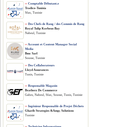
››
Comptable Débutant.e
Tradico-Tunisia
Sfax, Tunisie
››
Des Chefs de Rang / des Commis de Rang
Royal Tulip Korbous Bay
Nabeul, Tunisie
››
Account et Content Manager Social
Media
Bmc Sarl
Sousse, Tunisie
››
Des Collaborateurs
Lloyd Assurances
Tunis, Tunisie
››
Responsable Magasin
Bratherz De Commerce
Gabes, Nabeul, Sfax, Sousse, Tunis, Tunisie
››
Ingénieur Responsable de Projet Déchets
Gharib Strategies &Amp; Solutions
Tunisie
››
Technicien Informatique