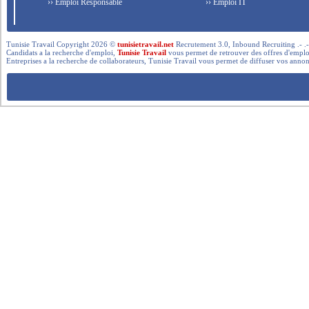
›› Emploi Responsable
›› Emploi IT
Tunisie Travail Copyright 2026 ©
tunisietravail.net
Recrutement 3.0, Inbound Recruiting .- .-.. --- 
Candidats a la recherche d'emploi,
Tunisie Travail
vous permet de retrouver des offres d'emploi 
Entreprises a la recherche de collaborateurs, Tunisie Travail vous permet de diffuser vos annon