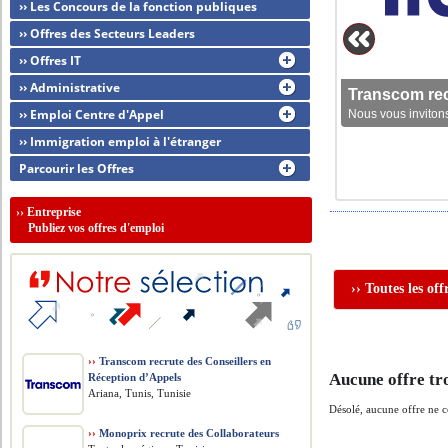
›› Les Concours de la fonction publiques
›› Offres des Secteurs Leaders
›› Offres IT
›› Administrative
Transcom rec
›› Emploi Centre d'Appel
Nous vous invitons
›› Immigration emploi à l'étranger
Parcourir les Offres
››
Entreprise
Publiez vos offres d'emploi
›› Toutes les of
››
Transcom recrute des Conseillers en
Aucune offre tr
Réception d’Appels
Ariana, Tunis, Tunisie
Désolé, aucune offre ne 
››
Monoprix recrute des Collaborateurs