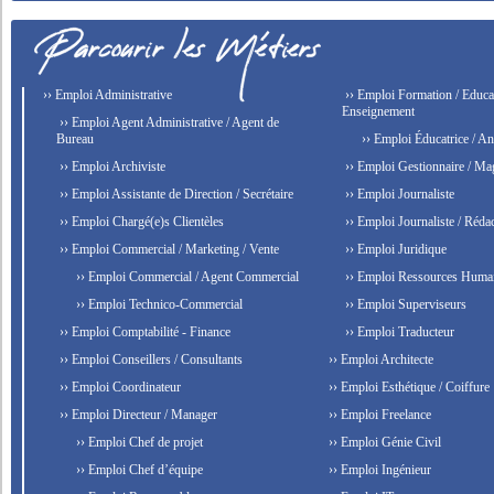
›› Emploi Administrative
›› Emploi Formation / Educat
Enseignement
›› Emploi Agent Administrative / Agent de
Bureau
›› Emploi Éducatrice / An
›› Emploi Archiviste
›› Emploi Gestionnaire / Ma
›› Emploi Assistante de Direction / Secrétaire
›› Emploi Journaliste
›› Emploi Chargé(e)s Clientèles
›› Emploi Journaliste / Rédac
›› Emploi Commercial / Marketing / Vente
›› Emploi Juridique
›› Emploi Commercial / Agent Commercial
›› Emploi Ressources Huma
›› Emploi Technico-Commercial
›› Emploi Superviseurs
›› Emploi Comptabilité - Finance
›› Emploi Traducteur
›› Emploi Conseillers / Consultants
›› Emploi Architecte
›› Emploi Coordinateur
›› Emploi Esthétique / Coiffure
›› Emploi Directeur / Manager
›› Emploi Freelance
›› Emploi Chef de projet
›› Emploi Génie Civil
›› Emploi Chef d’équipe
›› Emploi Ingénieur