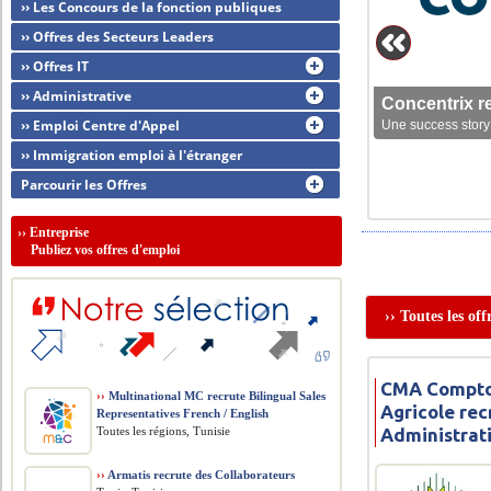
›› Les Concours de la fonction publiques
›› Offres des Secteurs Leaders
›› Offres IT
›› Administrative
Concentrix r
›› Emploi Centre d'Appel
Une success story 
›› Immigration emploi à l'étranger
Parcourir les Offres
››
Entreprise
Publiez vos offres d'emploi
›› Toutes les of
CMA Comptoi
››
Multinational MC recrute Bilingual Sales
Agricole rec
Representatives French / English
Toutes les régions, Tunisie
Administrat
››
Armatis recrute des Collaborateurs