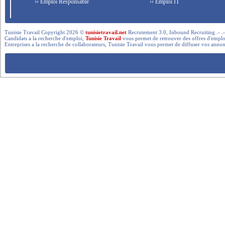
›› Emploi Responsable
›› Emploi IT
Tunisie Travail Copyright 2026 ©
tunisietravail.net
Recrutement 3.0, Inbound Recruiting .- .-.. --- 
Candidats a la recherche d'emploi,
Tunisie Travail
vous permet de retrouver des offres d'emploi 
Entreprises a la recherche de collaborateurs, Tunisie Travail vous permet de diffuser vos annon