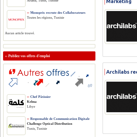
Marketing
Ariana, Tunis, Tunisie
››
Monoprix recrute des Collaborateurs
Toutes les régions, Tunisie
Aucun article trouvé.
››
Publiez vos offres d'emploi
Archilabs re
››
Chef Pâtissier
Kelma
Libye
››
Responsable de Communication Digitale
Challenge Optical Distribution
Tunis, Tunisie