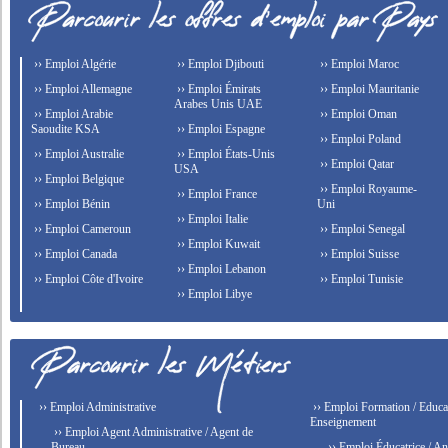
›› Emploi Algérie
›› Emploi Djibouti
›› Emploi Maroc
›› Emploi Allemagne
›› Emploi Émirats
›› Emploi Mauritanie
Arabes Unis UAE
›› Emploi Arabie
›› Emploi Oman
Saoudite KSA
›› Emploi Espagne
›› Emploi Poland
›› Emploi Australie
›› Emploi États-Unis
›› Emploi Qatar
USA
›› Emploi Belgique
›› Emploi Royaume-
›› Emploi France
›› Emploi Bénin
Uni
›› Emploi Italie
›› Emploi Cameroun
›› Emploi Senegal
›› Emploi Kuwait
›› Emploi Canada
›› Emploi Suisse
›› Emploi Lebanon
›› Emploi Côte d'Ivoire
›› Emploi Tunisie
›› Emploi Libye
›› Emploi Administrative
›› Emploi Formation / Educat
Enseignement
›› Emploi Agent Administrative / Agent de
Bureau
›› Emploi Éducatrice / An