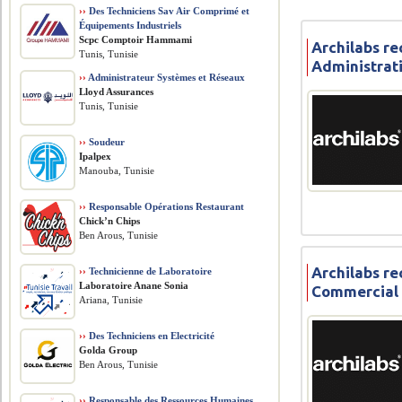
››
Des Techniciens Sav Air Comprimé et
Équipements Industriels
Scpc Comptoir Hammami
Archilabs re
Tunis, Tunisie
Administrat
››
Administrateur Systèmes et Réseaux
Lloyd Assurances
Tunis, Tunisie
››
Soudeur
Ipalpex
Manouba, Tunisie
››
Responsable Opérations Restaurant
Chick’n Chips
Ben Arous, Tunisie
Archilabs r
››
Technicienne de Laboratoire
Laboratoire Anane Sonia
Commercial 
Ariana, Tunisie
››
Des Techniciens en Electricité
Golda Group
Ben Arous, Tunisie
››
Responsable des Ressources Humaines