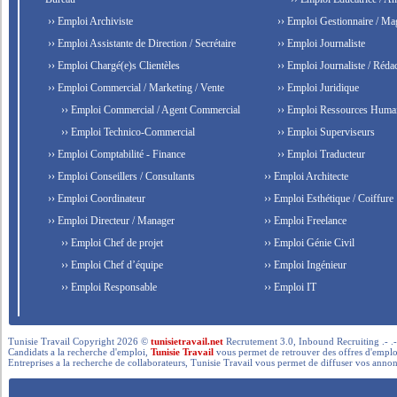
›› Emploi Archiviste
›› Emploi Gestionnaire / Ma
›› Emploi Assistante de Direction / Secrétaire
›› Emploi Journaliste
›› Emploi Chargé(e)s Clientèles
›› Emploi Journaliste / Rédac
›› Emploi Commercial / Marketing / Vente
›› Emploi Juridique
›› Emploi Commercial / Agent Commercial
›› Emploi Ressources Huma
›› Emploi Technico-Commercial
›› Emploi Superviseurs
›› Emploi Comptabilité - Finance
›› Emploi Traducteur
›› Emploi Conseillers / Consultants
›› Emploi Architecte
›› Emploi Coordinateur
›› Emploi Esthétique / Coiffure
›› Emploi Directeur / Manager
›› Emploi Freelance
›› Emploi Chef de projet
›› Emploi Génie Civil
›› Emploi Chef d’équipe
›› Emploi Ingénieur
›› Emploi Responsable
›› Emploi IT
Tunisie Travail Copyright 2026 ©
tunisietravail.net
Recrutement 3.0, Inbound Recruiting .- .-.. --- 
Candidats a la recherche d'emploi,
Tunisie Travail
vous permet de retrouver des offres d'emploi 
Entreprises a la recherche de collaborateurs, Tunisie Travail vous permet de diffuser vos annon