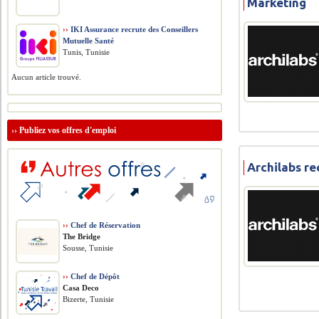
Marketing
››
IKI Assurance recrute des Conseillers
Mutuelle Santé
Tunis, Tunisie
Aucun article trouvé.
››
Publiez vos offres d'emploi
Archilabs re
››
Chef de Réservation
The Bridge
Sousse, Tunisie
››
Chef de Dépôt
Casa Deco
Bizerte, Tunisie