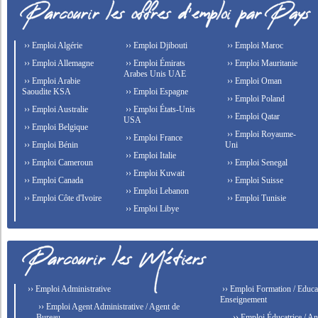
›› Emploi Algérie
›› Emploi Djibouti
›› Emploi Maroc
›› Emploi Allemagne
›› Emploi Émirats
›› Emploi Mauritanie
Arabes Unis UAE
›› Emploi Arabie
›› Emploi Oman
Saoudite KSA
›› Emploi Espagne
›› Emploi Poland
›› Emploi Australie
›› Emploi États-Unis
›› Emploi Qatar
USA
›› Emploi Belgique
›› Emploi Royaume-
›› Emploi France
›› Emploi Bénin
Uni
›› Emploi Italie
›› Emploi Cameroun
›› Emploi Senegal
›› Emploi Kuwait
›› Emploi Canada
›› Emploi Suisse
›› Emploi Lebanon
›› Emploi Côte d'Ivoire
›› Emploi Tunisie
›› Emploi Libye
›› Emploi Administrative
›› Emploi Formation / Educat
Enseignement
›› Emploi Agent Administrative / Agent de
Bureau
›› Emploi Éducatrice / An