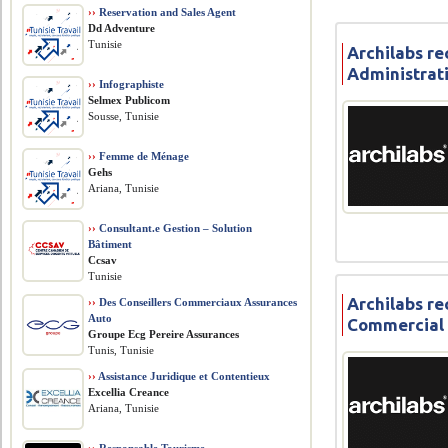
››
Reservation and Sales Agent
Dd Adventure
Tunisie
Archilabs re
Administrat
››
Infographiste
Selmex Publicom
Sousse, Tunisie
››
Femme de Ménage
Gehs
Ariana, Tunisie
››
Consultant.e Gestion – Solution
Bâtiment
Ccsav
Tunisie
Archilabs r
››
Des Conseillers Commerciaux Assurances
Auto
Commercial 
Groupe Ecg Pereire Assurances
Tunis, Tunisie
››
Assistance Juridique et Contentieux
Excellia Creance
Ariana, Tunisie