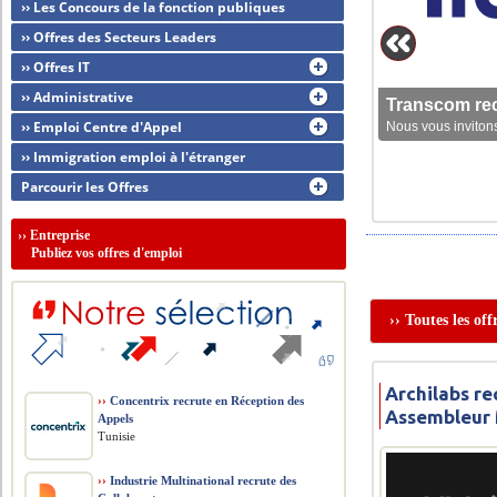
›› Les Concours de la fonction publiques
›› Offres des Secteurs Leaders
›› Offres IT
›› Administrative
Transcom rec
›› Emploi Centre d'Appel
Nous vous invitons
›› Immigration emploi à l'étranger
Parcourir les Offres
››
Entreprise
Publiez vos offres d'emploi
›› Toutes les of
Archilabs re
››
Concentrix recrute en Réception des
Assembleur
Appels
Tunisie
››
Industrie Multinational recrute des