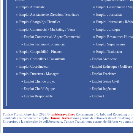
›› Emploi Archiviste
›› Emploi Gestionnaire / Ma
›› Emploi Assistante de Direction / Secrétaire
›› Emploi Journaliste
›› Emploi Chargé(e)s Clientèles
›› Emploi Journaliste / Rédac
›› Emploi Commercial / Marketing / Vente
›› Emploi Juridique
›› Emploi Commercial / Agent Commercial
›› Emploi Ressources Huma
›› Emploi Technico-Commercial
›› Emploi Superviseurs
›› Emploi Comptabilité - Finance
›› Emploi Traducteur
›› Emploi Conseillers / Consultants
›› Emploi Architecte
›› Emploi Coordinateur
›› Emploi Esthétique / Coiffure
›› Emploi Directeur / Manager
›› Emploi Freelance
›› Emploi Chef de projet
›› Emploi Génie Civil
›› Emploi Chef d’équipe
›› Emploi Ingénieur
›› Emploi Responsable
›› Emploi IT
Tunisie Travail Copyright 2026 ©
tunisietravail.net
Recrutement 3.0, Inbound Recruiting .- .-.. --- 
Candidats a la recherche d'emploi,
Tunisie Travail
vous permet de retrouver des offres d'emploi 
Entreprises a la recherche de collaborateurs, Tunisie Travail vous permet de diffuser vos annon