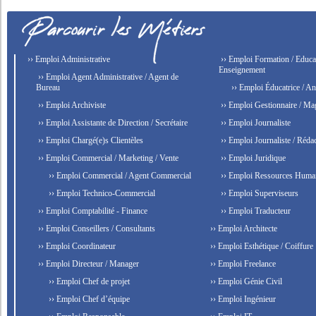
›› Emploi Administrative
›› Emploi Formation / Educat
Enseignement
›› Emploi Agent Administrative / Agent de
Bureau
›› Emploi Éducatrice / An
›› Emploi Archiviste
›› Emploi Gestionnaire / Ma
›› Emploi Assistante de Direction / Secrétaire
›› Emploi Journaliste
›› Emploi Chargé(e)s Clientèles
›› Emploi Journaliste / Rédac
›› Emploi Commercial / Marketing / Vente
›› Emploi Juridique
›› Emploi Commercial / Agent Commercial
›› Emploi Ressources Huma
›› Emploi Technico-Commercial
›› Emploi Superviseurs
›› Emploi Comptabilité - Finance
›› Emploi Traducteur
›› Emploi Conseillers / Consultants
›› Emploi Architecte
›› Emploi Coordinateur
›› Emploi Esthétique / Coiffure
›› Emploi Directeur / Manager
›› Emploi Freelance
›› Emploi Chef de projet
›› Emploi Génie Civil
›› Emploi Chef d’équipe
›› Emploi Ingénieur