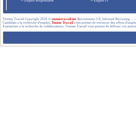
›› Emploi Responsable
›› Emploi IT
Tunisie Travail Copyright 2026 ©
tunisietravail.net
Recrutement 3.0, Inbound Recruiting .- .-.. --- 
Candidats a la recherche d'emploi,
Tunisie Travail
vous permet de retrouver des offres d'emploi 
Entreprises a la recherche de collaborateurs, Tunisie Travail vous permet de diffuser vos annon