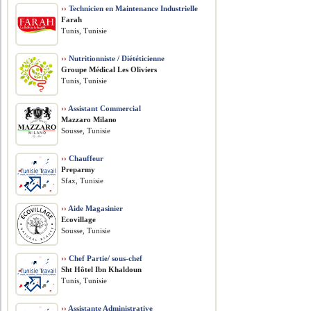
››
Technicien en Maintenance Industrielle
Farah
Tunis, Tunisie
››
Nutritionniste / Diététicienne
Groupe Médical Les Oliviers
Tunis, Tunisie
››
Assistant Commercial
Mazzaro Milano
Sousse, Tunisie
››
Chauffeur
Preparmy
Sfax, Tunisie
››
Aide Magasinier
Ecovillage
Sousse, Tunisie
››
Chef Partie/ sous-chef
Sht Hôtel Ibn Khaldoun
Tunis, Tunisie
››
Assistante Administrative