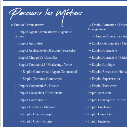
›› Emploi Administrative
›› Emploi Formation / Educat
Enseignement
›› Emploi Agent Administrative / Agent de
Bureau
›› Emploi Éducatrice / An
›› Emploi Archiviste
›› Emploi Gestionnaire / Ma
›› Emploi Assistante de Direction / Secrétaire
›› Emploi Journaliste
›› Emploi Chargé(e)s Clientèles
›› Emploi Journaliste / Rédac
›› Emploi Commercial / Marketing / Vente
›› Emploi Juridique
›› Emploi Commercial / Agent Commercial
›› Emploi Ressources Huma
›› Emploi Technico-Commercial
›› Emploi Superviseurs
›› Emploi Comptabilité - Finance
›› Emploi Traducteur
›› Emploi Conseillers / Consultants
›› Emploi Architecte
›› Emploi Coordinateur
›› Emploi Esthétique / Coiffure
›› Emploi Directeur / Manager
›› Emploi Freelance
›› Emploi Chef de projet
›› Emploi Génie Civil
›› Emploi Chef d’équipe
›› Emploi Ingénieur