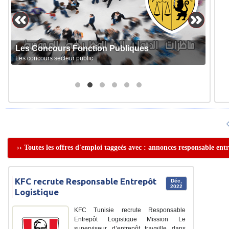
Les Concours Fonction Publiques
Les concours secteur public
›› Toutes les offres d'emploi taggeés avec : annonces responsable entr
KFC recrute Responsable Entrepôt
Déc,
2022
Logistique
KFC Tunisie recrute Responsable
Entrepôt Logistique Mission Le
superviseur d’entrepôt travaille dans