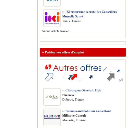
››
IKI Assurance recrute des Conseillers
Mutuelle Santé
Tunis, Tunisie
Aucun article trouvé.
››
Publiez vos offres d'emploi
››
Chirurgien Général / Hpb
Phénicia
Djibouti, France
››
Business and Solution Consultant
Millisave Consult
Monastir, Tunisie