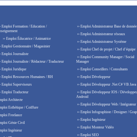
› Emploi Formation / Education /
›› Emploi Administrateur Base de donnée
nseignement
›› Emploi Administrateur réseaux
›› Emploi Éducatrice / Animatrice
›› Emploi Administrateur Système
› Emploi Gestionnaire / Magasinier
›› Emploi Chef de projet / Chef d’équipe
› Emploi Journaliste
›› Emploi Community Manager / Social
› Emploi Journaliste / Rédacteur / Traducteur
Manager
› Emploi Juridique
›› Emploi Conseillers / Consultants
› Emploi Ressources Humaines / RH
›› Emploi Développeur
› Emploi Superviseurs
›› Emploi Développeur .Net C# VB Java
› Emploi Traducteur
›› Emploi Développeur IOS / Développe
Android
mploi Architecte
›› Emploi Développeur Web / Intégrateur
mploi Esthétique / Coiffure
›› Emploi Infographiste / Designer / Grap
mploi Freelance
›› Emploi Ingénieur
mploi Génie Civil
›› Emploi Monteur Vidéo
mploi Ingénieur
›› Emploi SEO