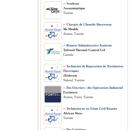
››
Vendeuse
Jaouanioptique
Tunisie
››
Chargée de Clientèle Showroom
Ms Meuble
Ariana, Tunisie
››
Remote Administrative Assistant
Tabreed Thermal Control Ltd
Canada
››
Technicien de Réparation de Trottinettes
Électriques
2Itelecom
Nabeul, Tunisie
››
Des Ouvriers / des Opérateurs Industriel
Fortistore
Ariana, Tunis, Tunisie
››
Technicien.ne en Génie Civil Routier
African Ways
Tunisie
››
Des Cuisiniers