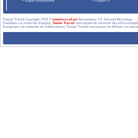
›› Emploi Responsable
›› Emploi IT
Tunisie Travail Copyright 2026 ©
tunisietravail.net
Recrutement 3.0, Inbound Recruiting .- .-.. --- 
Candidats a la recherche d'emploi,
Tunisie Travail
vous permet de retrouver des offres d'emploi 
Entreprises a la recherche de collaborateurs, Tunisie Travail vous permet de diffuser vos annon