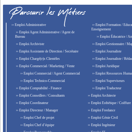
›› Emploi Administrative
›› Emploi Formation / Educat
Enseignement
›› Emploi Agent Administrative / Agent de
Bureau
›› Emploi Éducatrice / An
›› Emploi Archiviste
›› Emploi Gestionnaire / Ma
›› Emploi Assistante de Direction / Secrétaire
›› Emploi Journaliste
›› Emploi Chargé(e)s Clientèles
›› Emploi Journaliste / Rédac
›› Emploi Commercial / Marketing / Vente
›› Emploi Juridique
›› Emploi Commercial / Agent Commercial
›› Emploi Ressources Huma
›› Emploi Technico-Commercial
›› Emploi Superviseurs
›› Emploi Comptabilité - Finance
›› Emploi Traducteur
›› Emploi Conseillers / Consultants
›› Emploi Architecte
›› Emploi Coordinateur
›› Emploi Esthétique / Coiffure
›› Emploi Directeur / Manager
›› Emploi Freelance
›› Emploi Chef de projet
›› Emploi Génie Civil
›› Emploi Chef d’équipe
›› Emploi Ingénieur