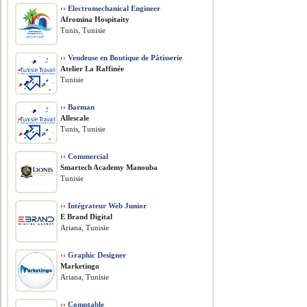
››
Electromechanical Engineer
Afromina Hospitaity
Tunis, Tunisie
››
Vendeuse en Boutique de Pâtisserie
Atelier La Raffinée
Tunisie
››
Barman
Allescale
Tunis, Tunisie
››
Commercial
Smartech Academy Manouba
Tunisie
››
Intégrateur Web Junior
E Brand Digital
Ariana, Tunisie
››
Graphic Designer
Marketingo
Ariana, Tunisie
››
Comptable