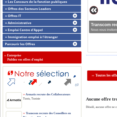
›› Les Concours de la fonction publiques
›› Offres des Secteurs Leaders
›› Offres IT
›› Administrative
Transcom rec
›› Emploi Centre d'Appel
Nous vous invitons
›› Immigration emploi à l'étranger
Parcourir les Offres
››
Entreprise
Publiez vos offres d'emploi
›› Toutes les of
››
Armatis recrute des Collaborateurs
Aucune offre tr
Tunis, Tunisie
Désolé, aucune offre ne 
››
Transcom recrute des Conseillers en