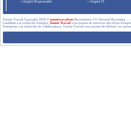
›› Emploi Responsable
›› Emploi IT
Tunisie Travail Copyright 2026 ©
tunisietravail.net
Recrutement 3.0, Inbound Recruiting .- .-.. --- 
Candidats a la recherche d'emploi,
Tunisie Travail
vous permet de retrouver des offres d'emploi 
Entreprises a la recherche de collaborateurs, Tunisie Travail vous permet de diffuser vos annon