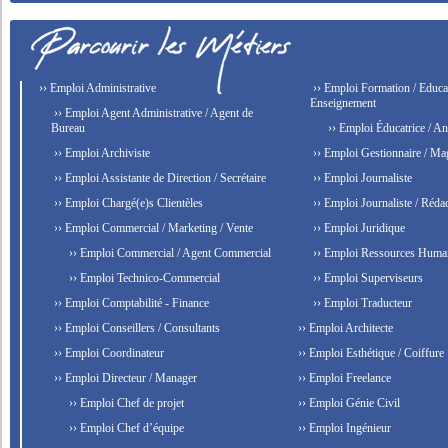
›› Emploi Administrative
›› Emploi Formation / Educat
Enseignement
›› Emploi Agent Administrative / Agent de
Bureau
›› Emploi Éducatrice / An
›› Emploi Archiviste
›› Emploi Gestionnaire / Ma
›› Emploi Assistante de Direction / Secrétaire
›› Emploi Journaliste
›› Emploi Chargé(e)s Clientèles
›› Emploi Journaliste / Rédac
›› Emploi Commercial / Marketing / Vente
›› Emploi Juridique
›› Emploi Commercial / Agent Commercial
›› Emploi Ressources Huma
›› Emploi Technico-Commercial
›› Emploi Superviseurs
›› Emploi Comptabilité - Finance
›› Emploi Traducteur
›› Emploi Conseillers / Consultants
›› Emploi Architecte
›› Emploi Coordinateur
›› Emploi Esthétique / Coiffure
›› Emploi Directeur / Manager
›› Emploi Freelance
›› Emploi Chef de projet
›› Emploi Génie Civil
›› Emploi Chef d’équipe
›› Emploi Ingénieur