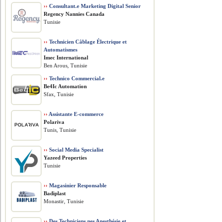
››
Consultant.e Marketing Digital Senior
Regency Nannies Canada
Tunisie
››
Technicien Câblage Électrique et
Automatismes
Imec International
Ben Arous, Tunisie
››
Technico Commercial.e
Be4Ic Automation
Sfax, Tunisie
››
Assistante E-commerce
Polariva
Tunis, Tunisie
››
Social Media Specialist
Yazeed Properties
Tunisie
››
Magasinier Responsable
Badiplast
Monastir, Tunisie
››
Des Techniciens.nes Anesthésie et