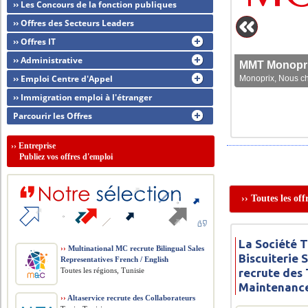
›› Les Concours de la fonction publiques
›› Offres des Secteurs Leaders
›› Offres IT
›› Administrative
MMT Monoprix
›› Emploi Centre d'Appel
Monoprix, Nous che
›› Immigration emploi à l'étranger
Parcourir les Offres
››
Entreprise
Publiez vos offres d'emploi
›› Toutes les of
La Société 
››
Multinational MC recrute Bilingual Sales
Biscuiterie 
Representatives French / English
Toutes les régions, Tunisie
recrute des
Maintenanc
››
Altaservice recrute des Collaborateurs