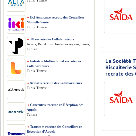
Tunis, Tunisie
››
IKI Assurance recrute des Conseillers
Mutuelle Santé
Tunis, Tunisie
››
TP recrute des Collaborateurs
Ariana, Ben Arous, Toutes les régions, Tunis,
Tunisie
La Société 
››
Industrie Multinational recrute des
Collaborateurs
Biscuiterie 
Tunis, Tunisie
recrute des 
››
Armatis recrute des Collaborateurs
Tunis, Tunisie
››
Concentrix recrute en Réception des
Appels
Tunisie
››
Transcom recrute des Conseillers en
Réception d’Appels