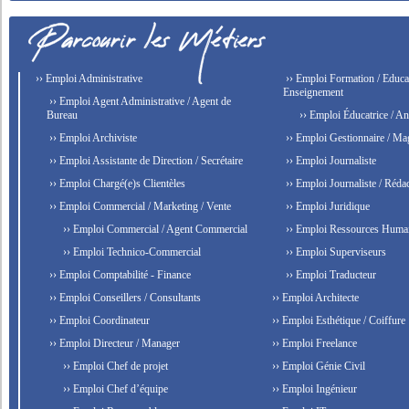
›› Emploi Administrative
›› Emploi Formation / Educat
Enseignement
›› Emploi Agent Administrative / Agent de
Bureau
›› Emploi Éducatrice / An
›› Emploi Archiviste
›› Emploi Gestionnaire / Ma
›› Emploi Assistante de Direction / Secrétaire
›› Emploi Journaliste
›› Emploi Chargé(e)s Clientèles
›› Emploi Journaliste / Rédac
›› Emploi Commercial / Marketing / Vente
›› Emploi Juridique
›› Emploi Commercial / Agent Commercial
›› Emploi Ressources Huma
›› Emploi Technico-Commercial
›› Emploi Superviseurs
›› Emploi Comptabilité - Finance
›› Emploi Traducteur
›› Emploi Conseillers / Consultants
›› Emploi Architecte
›› Emploi Coordinateur
›› Emploi Esthétique / Coiffure
›› Emploi Directeur / Manager
›› Emploi Freelance
›› Emploi Chef de projet
›› Emploi Génie Civil
›› Emploi Chef d’équipe
›› Emploi Ingénieur