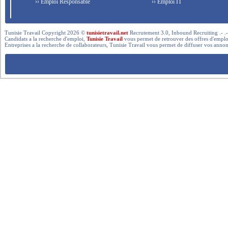
›› Emploi Responsable
›› Emploi IT
Tunisie Travail Copyright 2026 ©
tunisietravail.net
Recrutement 3.0, Inbound Recruiting .- .-.. --- 
Candidats a la recherche d'emploi,
Tunisie Travail
vous permet de retrouver des offres d'emploi 
Entreprises a la recherche de collaborateurs, Tunisie Travail vous permet de diffuser vos annon