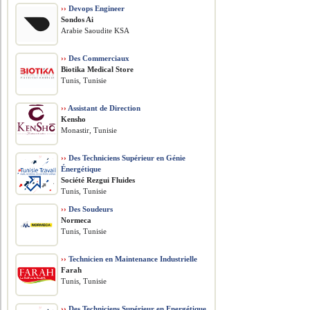
››
Devops Engineer
Sondos Ai
Arabie Saoudite KSA
››
Des Commerciaux
Biotika Medical Store
Tunis, Tunisie
››
Assistant de Direction
Kensho
Monastir, Tunisie
››
Des Techniciens Supérieur en Génie
Énergétique
Société Rezgui Fluides
Tunis, Tunisie
››
Des Soudeurs
Normeca
Tunis, Tunisie
››
Technicien en Maintenance Industrielle
Farah
Tunis, Tunisie
››
Des Techniciens Supérieur en Energétique