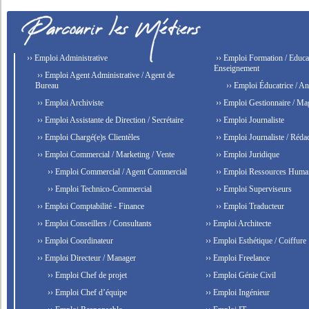
›› Emploi Administrative
›› Emploi Formation / Educat
Enseignement
›› Emploi Agent Administrative / Agent de
Bureau
›› Emploi Éducatrice / An
›› Emploi Archiviste
›› Emploi Gestionnaire / Ma
›› Emploi Assistante de Direction / Secrétaire
›› Emploi Journaliste
›› Emploi Chargé(e)s Clientèles
›› Emploi Journaliste / Rédac
›› Emploi Commercial / Marketing / Vente
›› Emploi Juridique
›› Emploi Commercial / Agent Commercial
›› Emploi Ressources Huma
›› Emploi Technico-Commercial
›› Emploi Superviseurs
›› Emploi Comptabilité - Finance
›› Emploi Traducteur
›› Emploi Conseillers / Consultants
›› Emploi Architecte
›› Emploi Coordinateur
›› Emploi Esthétique / Coiffure
›› Emploi Directeur / Manager
›› Emploi Freelance
›› Emploi Chef de projet
›› Emploi Génie Civil
›› Emploi Chef d’équipe
›› Emploi Ingénieur