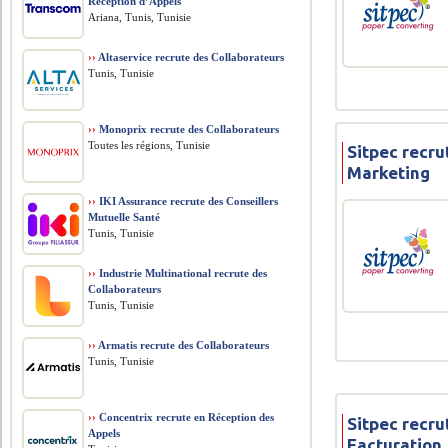
Réception d’Appels
Ariana, Tunis, Tunisie
››
Altaservice recrute des Collaborateurs
Tunis, Tunisie
››
Monoprix recrute des Collaborateurs
Toutes les régions, Tunisie
Sitpec recr
Marketing
››
IKI Assurance recrute des Conseillers
Mutuelle Santé
Tunis, Tunisie
››
Industrie Multinational recrute des
Collaborateurs
Tunis, Tunisie
››
Armatis recrute des Collaborateurs
Tunis, Tunisie
››
Concentrix recrute en Réception des
Sitpec recru
Appels
Facturation