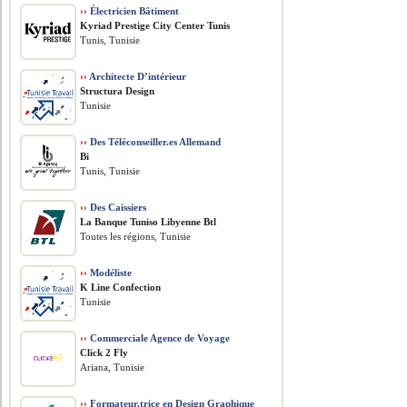
››
Électricien Bâtiment
Kyriad Prestige City Center Tunis
Tunis, Tunisie
››
Architecte D’intérieur
Structura Design
Tunisie
››
Des Téléconseiller.es Allemand
Bi
Tunis, Tunisie
››
Des Caissiers
La Banque Tuniso Libyenne Btl
Toutes les régions, Tunisie
››
Modéliste
K Line Confection
Tunisie
››
Commerciale Agence de Voyage
Click 2 Fly
Ariana, Tunisie
››
Formateur.trice en Design Graphique