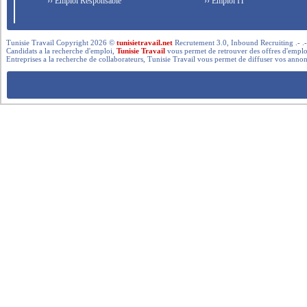
›› Emploi Responsable
›› Emploi IT
Tunisie Travail Copyright 2026 ©
tunisietravail.net
Recrutement 3.0, Inbound Recruiting .- .-.. --- 
Candidats a la recherche d'emploi,
Tunisie Travail
vous permet de retrouver des offres d'emploi 
Entreprises a la recherche de collaborateurs, Tunisie Travail vous permet de diffuser vos annon