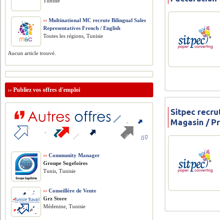
Tunisie
››
Multinational MC recrute Bilingual Sales
Representatives French / English
Toutes les régions, Tunisie
Aucun article trouvé.
››
Publiez vos offres d'emploi
Sitpec recru
Magasin / P
››
Community Manager
Groupe Sogefoires
Tunis, Tunisie
››
Conseillère de Vente
Grz Store
Médenine, Tunisie