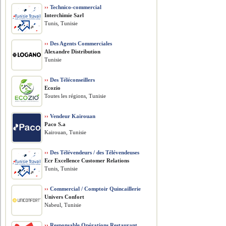
››
Technico-commercial
Interchimie Sarl
Tunis, Tunisie
››
Des Agents Commerciales
Alexandre Distribution
Tunisie
››
Des Téléconseillers
Ecozio
Toutes les régions, Tunisie
››
Vendeur Kairouan
Paco S.a
Kairouan, Tunisie
››
Des Télévendeurs / des Télévendeuses
Ecr Excellence Customer Relations
Tunis, Tunisie
››
Commercial / Comptoir Quincaillerie
Univers Confort
Nabeul, Tunisie
››
Responsable Opérations Restaurant