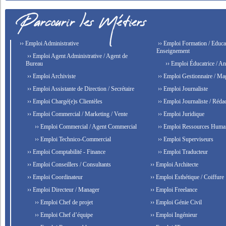
›› Emploi Administrative
›› Emploi Formation / Educat
Enseignement
›› Emploi Agent Administrative / Agent de
Bureau
›› Emploi Éducatrice / An
›› Emploi Archiviste
›› Emploi Gestionnaire / Ma
›› Emploi Assistante de Direction / Secrétaire
›› Emploi Journaliste
›› Emploi Chargé(e)s Clientèles
›› Emploi Journaliste / Rédac
›› Emploi Commercial / Marketing / Vente
›› Emploi Juridique
›› Emploi Commercial / Agent Commercial
›› Emploi Ressources Huma
›› Emploi Technico-Commercial
›› Emploi Superviseurs
›› Emploi Comptabilité - Finance
›› Emploi Traducteur
›› Emploi Conseillers / Consultants
›› Emploi Architecte
›› Emploi Coordinateur
›› Emploi Esthétique / Coiffure
›› Emploi Directeur / Manager
›› Emploi Freelance
›› Emploi Chef de projet
›› Emploi Génie Civil
›› Emploi Chef d’équipe
›› Emploi Ingénieur