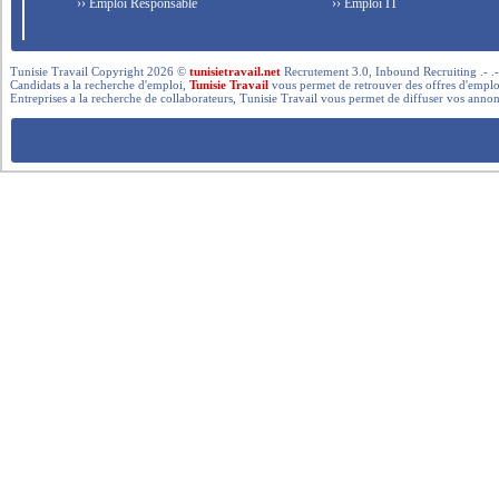
›› Emploi Responsable
›› Emploi IT
Tunisie Travail Copyright 2026 ©
tunisietravail.net
Recrutement 3.0, Inbound Recruiting .- .-.. --- 
Candidats a la recherche d'emploi,
Tunisie Travail
vous permet de retrouver des offres d'emploi 
Entreprises a la recherche de collaborateurs, Tunisie Travail vous permet de diffuser vos annon