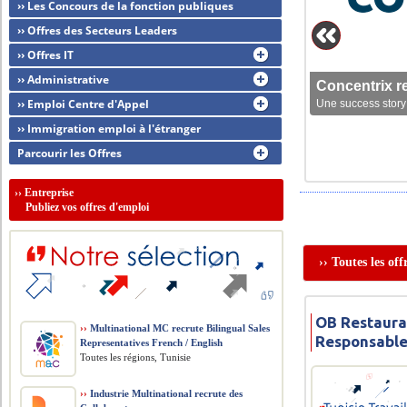
›› Les Concours de la fonction publiques
›› Offres des Secteurs Leaders
›› Offres IT
›› Administrative
Concentrix r
›› Emploi Centre d'Appel
Une success story 
›› Immigration emploi à l'étranger
Parcourir les Offres
››
Entreprise
Publiez vos offres d'emploi
›› Toutes les o
OB Restaura
››
Multinational MC recrute Bilingual Sales
Responsabl
Representatives French / English
Toutes les régions, Tunisie
››
Industrie Multinational recrute des