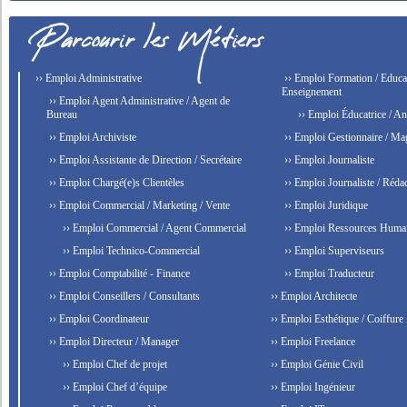
›› Emploi Administrative
›› Emploi Formation / Educat
Enseignement
›› Emploi Agent Administrative / Agent de
Bureau
›› Emploi Éducatrice / An
›› Emploi Archiviste
›› Emploi Gestionnaire / Ma
›› Emploi Assistante de Direction / Secrétaire
›› Emploi Journaliste
›› Emploi Chargé(e)s Clientèles
›› Emploi Journaliste / Rédac
›› Emploi Commercial / Marketing / Vente
›› Emploi Juridique
›› Emploi Commercial / Agent Commercial
›› Emploi Ressources Huma
›› Emploi Technico-Commercial
›› Emploi Superviseurs
›› Emploi Comptabilité - Finance
›› Emploi Traducteur
›› Emploi Conseillers / Consultants
›› Emploi Architecte
›› Emploi Coordinateur
›› Emploi Esthétique / Coiffure
›› Emploi Directeur / Manager
›› Emploi Freelance
›› Emploi Chef de projet
›› Emploi Génie Civil
›› Emploi Chef d’équipe
›› Emploi Ingénieur