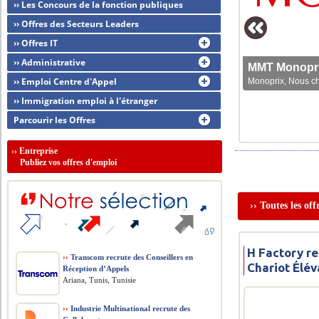
›› Les Concours de la fonction publiques
›› Offres des Secteurs Leaders
›› Offres IT
›› Administrative
MMT Monoprix
›› Emploi Centre d'Appel
Monoprix, Nous che
›› Immigration emploi à l'étranger
Parcourir les Offres
››
Entreprise
Publiez vos offres d'emploi
›› Toutes les of
H Factory r
››
Transcom recrute des Conseillers en
Chariot Élév
Réception d’Appels
Ariana, Tunis, Tunisie
››
Industrie Multinational recrute des