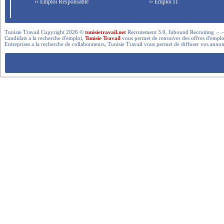
›› Emploi Responsable
›› Emploi IT
Tunisie Travail Copyright 2026 ©
tunisietravail.net
Recrutement 3.0, Inbound Recruiting .- .-.. --- 
Candidats a la recherche d'emploi,
Tunisie Travail
vous permet de retrouver des offres d'emploi 
Entreprises a la recherche de collaborateurs, Tunisie Travail vous permet de diffuser vos annon