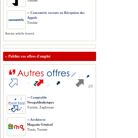
Tunisie
››
Concentrix recrute en Réception des
Appels
Tunisie
Aucun article trouvé.
››
Publiez vos offres d'emploi
››
Comptable
Newgoldenkrispys
Tunisie, Zaghouan
››
Architecte
Magasin Général
Tunis, Tunisie