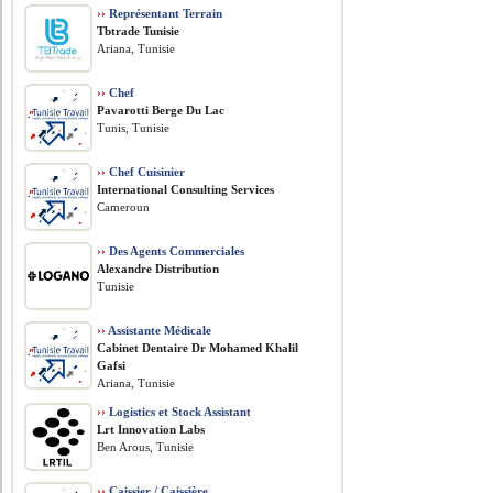
››
Représentant Terrain
Tbtrade Tunisie
Ariana, Tunisie
››
Chef
Pavarotti Berge Du Lac
Tunis, Tunisie
››
Chef Cuisinier
International Consulting Services
Cameroun
››
Des Agents Commerciales
Alexandre Distribution
Tunisie
››
Assistante Médicale
Cabinet Dentaire Dr Mohamed Khalil
Gafsi
Ariana, Tunisie
››
Logistics et Stock Assistant
Lrt Innovation Labs
Ben Arous, Tunisie
››
Caissier / Caissière