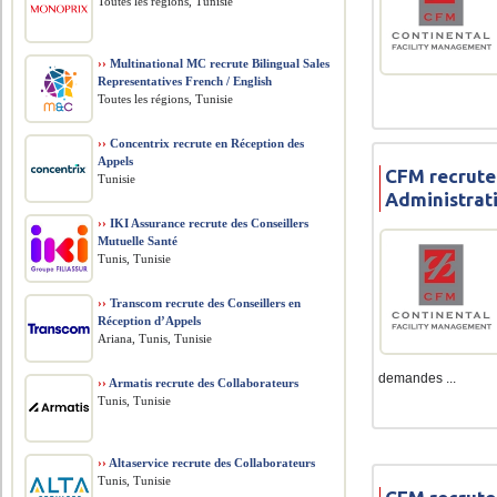
Toutes les régions, Tunisie
››
Multinational MC recrute Bilingual Sales
Representatives French / English
Toutes les régions, Tunisie
››
Concentrix recrute en Réception des
Appels
CFM recrute
Tunisie
Administrati
››
IKI Assurance recrute des Conseillers
Mutuelle Santé
Tunis, Tunisie
››
Transcom recrute des Conseillers en
Réception d’Appels
Ariana, Tunis, Tunisie
demandes ...
››
Armatis recrute des Collaborateurs
Tunis, Tunisie
››
Altaservice recrute des Collaborateurs
Tunis, Tunisie