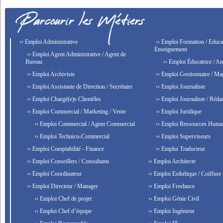
›› Emploi Administrative
›› Emploi Formation / Educat
Enseignement
›› Emploi Agent Administrative / Agent de
Bureau
›› Emploi Éducatrice / An
›› Emploi Archiviste
›› Emploi Gestionnaire / Ma
›› Emploi Assistante de Direction / Secrétaire
›› Emploi Journaliste
›› Emploi Chargé(e)s Clientèles
›› Emploi Journaliste / Rédac
›› Emploi Commercial / Marketing / Vente
›› Emploi Juridique
›› Emploi Commercial / Agent Commercial
›› Emploi Ressources Huma
›› Emploi Technico-Commercial
›› Emploi Superviseurs
›› Emploi Comptabilité - Finance
›› Emploi Traducteur
›› Emploi Conseillers / Consultants
›› Emploi Architecte
›› Emploi Coordinateur
›› Emploi Esthétique / Coiffure
›› Emploi Directeur / Manager
›› Emploi Freelance
›› Emploi Chef de projet
›› Emploi Génie Civil
›› Emploi Chef d’équipe
›› Emploi Ingénieur