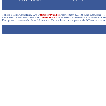
›› Emploi Responsable
›› Emploi IT
Tunisie Travail Copyright 2026 ©
tunisietravail.net
Recrutement 3.0, Inbound Recruiting .- .-.. --- 
Candidats a la recherche d'emploi,
Tunisie Travail
vous permet de retrouver des offres d'emploi 
Entreprises a la recherche de collaborateurs, Tunisie Travail vous permet de diffuser vos annon