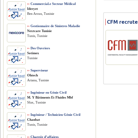
››
Commercial.e Secteur Médical
Ideryet
Ben Arous, Tunisie
CFM recrut
››
Gestionnaire de Sinistres Maladie
Nextcare Tunisie
Tunis, Tunisie
››
Des Ouvriers
Sotimex
Tunisie
››
Superviseur
Ohtech
Ariana, Tunisie
››
Ingénieur en Génie Civil
M. Y Bâtiments Et Fluides Mbf
Sfax, Tunisie
››
Ingénieur / Technicien Génie Civil
Chanbat
Tunis, Tunisie
››
Chargée d’affaires