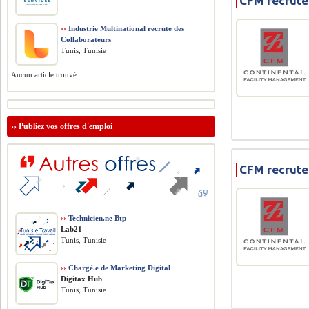
CFM recrute
››
Industrie Multinational recrute des
Collaborateurs
Tunis, Tunisie
Aucun article trouvé.
››
Publiez vos offres d'emploi
CFM recrute
››
Technicien.ne Btp
Lab21
Tunis, Tunisie
››
Chargé.e de Marketing Digital
Digitax Hub
Tunis, Tunisie