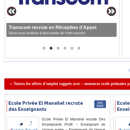
Transcom recrute en Réception d'Appel
Nous vous invitons à faire partie de notre succès.
›› Toutes les offres d'emploi taggeés avec : annonces ecole primaire p
Ecole Privée El Manahel recrute
Ecole
Juil,
2022
des Enseignants
Ensei
Ecole Privée El Manahel recrute Des
Enseignants Profil: – Enseignant de
langue arabe – Enseignant de langue