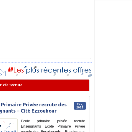
rivée recrute
 Primaire Privée recrute des
Fév,
2022
gnants – Cité Ezzouhour
Ecole primaire privée recrute
Enseignants École Primaire Privée
recrute des Enseignants – Enseignants