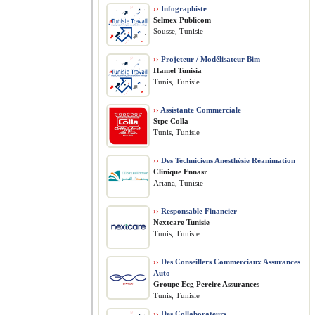
››
Infographiste
Selmex Publicom
Sousse, Tunisie
››
Projeteur / Modélisateur Bim
Hamel Tunisia
Tunis, Tunisie
››
Assistante Commerciale
Stpc Colla
Tunis, Tunisie
››
Des Techniciens Anesthésie Réanimation
Clinique Ennasr
Ariana, Tunisie
››
Responsable Financier
Nextcare Tunisie
Tunis, Tunisie
››
Des Conseillers Commerciaux Assurances
Auto
Groupe Ecg Pereire Assurances
Tunis, Tunisie
››
Des Collaborateurs