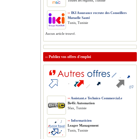
Toutes les régions, Tunisie
››
IKI Assurance recrute des Conseillers
Mutuelle Santé
Tunis, Tunisie
Aucun article trouvé.
››
Publiez vos offres d'emploi
››
Assistant.e Technico Commercial.e
Be4Ic Automation
Sfax, Tunisie
››
Informaticien
Leager Management
Tunis, Tunisie