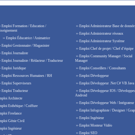
› Emploi Formation / Education /
›› Emploi Administrateur Base de donnée
nseignement
›› Emploi Administrateur réseaux
›› Emploi Éducatrice / Animatrice
›› Emploi Administrateur Système
› Emploi Gestionnaire / Magasinier
›› Emploi Chef de projet / Chef d’équipe
› Emploi Journaliste
›› Emploi Community Manager / Social
› Emploi Journaliste / Rédacteur / Traducteur
Manager
› Emploi Juridique
›› Emploi Conseillers / Consultants
› Emploi Ressources Humaines / RH
›› Emploi Développeur
› Emploi Superviseurs
›› Emploi Développeur .Net C# VB Java
› Emploi Traducteur
›› Emploi Développeur IOS / Développe
Android
mploi Architecte
›› Emploi Développeur Web / Intégrateur
mploi Esthétique / Coiffure
›› Emploi Infographiste / Designer / Grap
mploi Freelance
›› Emploi Ingénieur
mploi Génie Civil
›› Emploi Monteur Vidéo
mploi Ingénieur
›› Emploi SEO