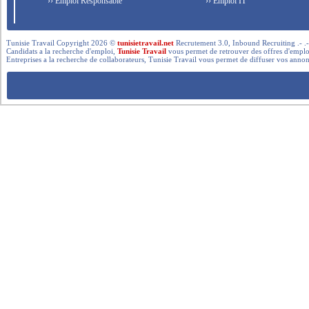
›› Emploi Responsable
›› Emploi IT
Tunisie Travail Copyright 2026 ©
tunisietravail.net
Recrutement 3.0, Inbound Recruiting .- .-.. --- 
Candidats a la recherche d'emploi,
Tunisie Travail
vous permet de retrouver des offres d'emploi 
Entreprises a la recherche de collaborateurs, Tunisie Travail vous permet de diffuser vos annon