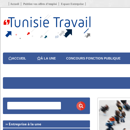
Accueil
Publiez vos offres d’emploi
Espace Entreprise
ACCUEIL
À LA UNE
CONCOURS FONCTION PUBLIQUE
›› Entreprise à la une