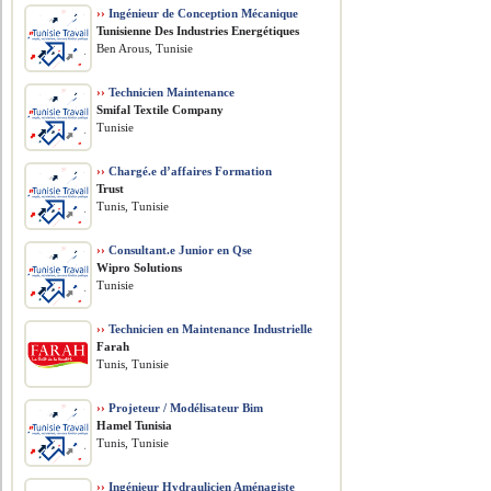
››
Ingénieur de Conception Mécanique
Tunisienne Des Industries Energétiques
Ben Arous, Tunisie
››
Technicien Maintenance
Smifal Textile Company
Tunisie
››
Chargé.e d’affaires Formation
Trust
Tunis, Tunisie
››
Consultant.e Junior en Qse
Wipro Solutions
Tunisie
››
Technicien en Maintenance Industrielle
Farah
Tunis, Tunisie
››
Projeteur / Modélisateur Bim
Hamel Tunisia
Tunis, Tunisie
››
Ingénieur Hydraulicien Aménagiste