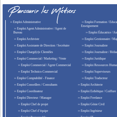
›› Emploi Administrative
›› Emploi Formation / Educat
Enseignement
›› Emploi Agent Administrative / Agent de
Bureau
›› Emploi Éducatrice / An
›› Emploi Archiviste
›› Emploi Gestionnaire / Ma
›› Emploi Assistante de Direction / Secrétaire
›› Emploi Journaliste
›› Emploi Chargé(e)s Clientèles
›› Emploi Journaliste / Rédac
›› Emploi Commercial / Marketing / Vente
›› Emploi Juridique
›› Emploi Commercial / Agent Commercial
›› Emploi Ressources Huma
›› Emploi Technico-Commercial
›› Emploi Superviseurs
›› Emploi Comptabilité - Finance
›› Emploi Traducteur
›› Emploi Conseillers / Consultants
›› Emploi Architecte
›› Emploi Coordinateur
›› Emploi Esthétique / Coiffure
›› Emploi Directeur / Manager
›› Emploi Freelance
›› Emploi Chef de projet
›› Emploi Génie Civil
›› Emploi Chef d’équipe
›› Emploi Ingénieur